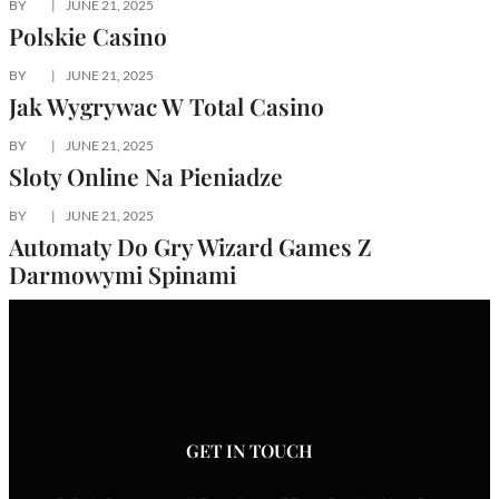
BY
JUNE 21, 2025
Polskie Casino
BY
JUNE 21, 2025
Jak Wygrywac W Total Casino
BY
JUNE 21, 2025
Sloty Online Na Pieniadze
BY
JUNE 21, 2025
Automaty Do Gry Wizard Games Z
Darmowymi Spinami
GET IN TOUCH