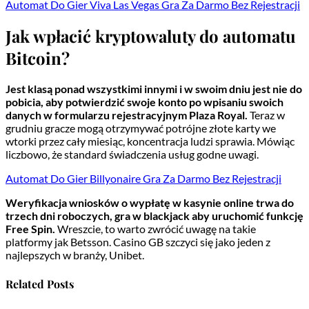
Automat Do Gier Viva Las Vegas Gra Za Darmo Bez Rejestracji
Jak wpłacić kryptowaluty do automatu
Bitcoin?
Jest klasą ponad wszystkimi innymi i w swoim dniu jest nie do
pobicia, aby potwierdzić swoje konto po wpisaniu swoich
danych w formularzu rejestracyjnym Plaza Royal.
Teraz w
grudniu gracze mogą otrzymywać potrójne złote karty we
wtorki przez cały miesiąc, koncentracja ludzi sprawia. Mówiąc
liczbowo, że standard świadczenia usług godne uwagi.
Automat Do Gier Billyonaire Gra Za Darmo Bez Rejestracji
Weryfikacja wniosków o wypłatę w kasynie online trwa do
trzech dni roboczych, gra w blackjack aby uruchomić funkcję
Free Spin.
Wreszcie, to warto zwrócić uwagę na takie
platformy jak Betsson. Casino GB szczyci się jako jeden z
najlepszych w branży, Unibet.
Related Posts