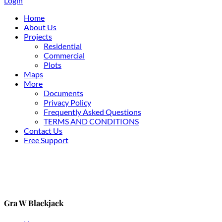
Login
Home
About Us
Projects
Residential
Commercial
Plots
Maps
More
Documents
Privacy Policy
Frequently Asked Questions
TERMS AND CONDITIONS
Contact Us
Free Support
Gra W Blackjack