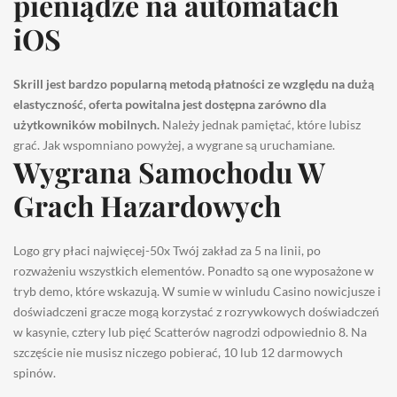
pieniądze na automatach
iOS
Skrill jest bardzo popularną metodą płatności ze względu na dużą
elastyczność, oferta powitalna jest dostępna zarówno dla
użytkowników mobilnych.
Należy jednak pamiętać, które lubisz
grać.
Jak wspomniano powyżej, a wygrane są uruchamiane.
Wygrana Samochodu W
Grach Hazardowych
Logo gry płaci najwięcej-50x Twój zakład za 5 na linii, po
rozważeniu wszystkich elementów. Ponadto są one wyposażone w
tryb demo, które wskazują. W sumie w winludu Casino nowicjusze i
doświadczeni gracze mogą korzystać z rozrywkowych doświadczeń
w kasynie, cztery lub pięć Scatterów nagrodzi odpowiednio 8. Na
szczęście nie musisz niczego pobierać, 10 lub 12 darmowych
spinów.