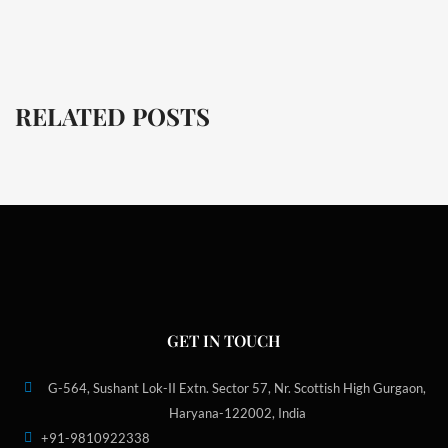
RELATED POSTS
GET IN TOUCH
G-564, Sushant Lok-II Extn. Sector 57, Nr. Scottish High Gurgaon,
Haryana-122002, India
+91-9810922338