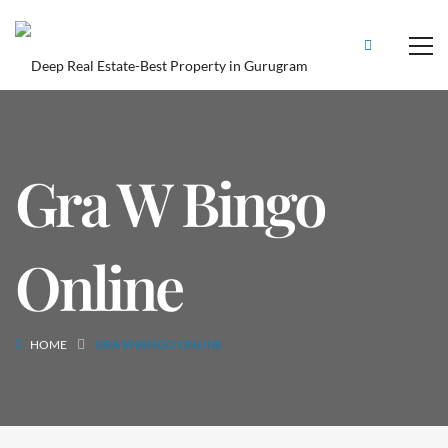
Gra W Bingo
Online
HOME
GRA W BINGO ONLINE