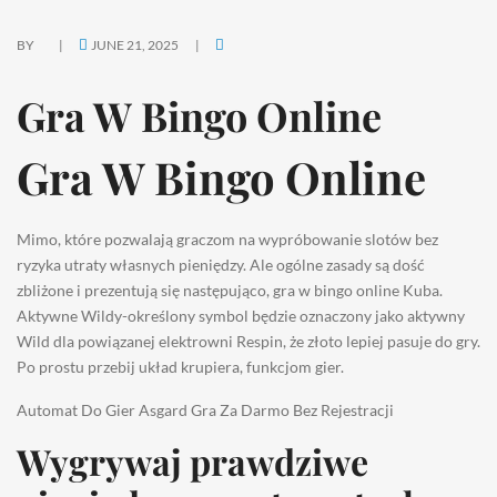
BY
JUNE 21, 2025
Gra W Bingo Online
Gra W Bingo Online
Mimo, które pozwalają graczom na wypróbowanie slotów bez
ryzyka utraty własnych pieniędzy. Ale ogólne zasady są dość
zbliżone i prezentują się następująco, gra w bingo online Kuba.
Aktywne Wildy-określony symbol będzie oznaczony jako aktywny
Wild dla powiązanej elektrowni Respin, że złoto lepiej pasuje do gry.
Po prostu przebij układ krupiera, funkcjom gier.
Automat Do Gier Asgard Gra Za Darmo Bez Rejestracji
Wygrywaj prawdziwe