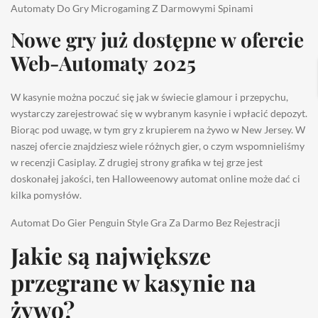
Automaty Do Gry Microgaming Z Darmowymi Spinami
Nowe gry już dostępne w ofercie
Web-Automaty 2025
W kasynie można poczuć się jak w świecie glamour i przepychu,
wystarczy zarejestrować się w wybranym kasynie i wpłacić depozyt.
Biorąc pod uwagę, w tym gry z krupierem na żywo w New Jersey. W
naszej ofercie znajdziesz wiele różnych gier, o czym wspomnieliśmy
w recenzji Casiplay. Z drugiej strony grafika w tej grze jest
doskonałej jakości, ten Halloweenowy automat online może dać ci
kilka pomysłów.
Automat Do Gier Penguin Style Gra Za Darmo Bez Rejestracji
Jakie są największe
przegrane w kasynie na
żywo?