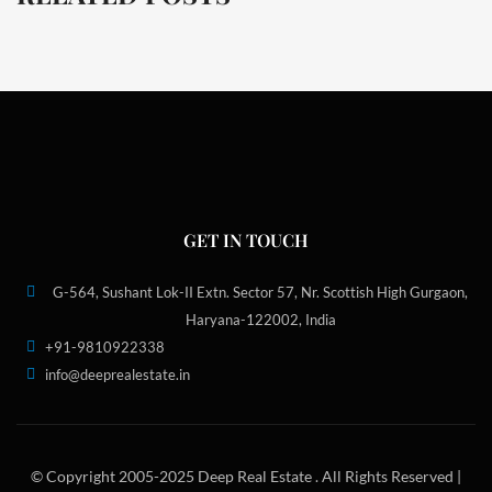
GET IN TOUCH
G-564, Sushant Lok-II Extn. Sector 57, Nr. Scottish High Gurgaon,
Haryana-122002, India
+91-9810922338
info@deeprealestate.in
© Copyright 2005-2025 Deep Real Estate . All Rights Reserved |