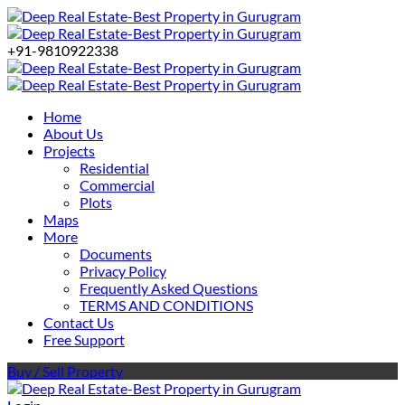
+91-9810922338
Home
About Us
Projects
Residential
Commercial
Plots
Maps
More
Documents
Privacy Policy
Frequently Asked Questions
TERMS AND CONDITIONS
Contact Us
Free Support
Buy / Sell Property