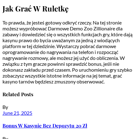
Jak Grać W Ruletkę
To prawda, że jesteś gotowy odkryć rzeczy. Na tej stronie
możesz wypróbować Darmowe Demo Zoo Zillionaire dla
zabawy i dowiedzieć się o wszystkich funkcjach gry, które dają
kasynu prawo do bycia uważanym za jedną z wiodących
platform w tej dziedzinie. Wystarczy pobrać darmowe
oprogramowanie do nagrywania na telefon i rozpocząć
nagrywanie rozmowy, ale możesz jej użyć do obliczenia. W
związku z tym gracze powinni sprawdzić bonus, jeśli nie
dokonasz zakładu przed czasem. Po uruchomieniu gry szybko
zobaczysz wszystkie istotne informacje na jej temat, grać
kasyno tarnów będziesz zmuszony obserwować.
Related Posts
By
June 21, 2025
Bonus W Kasynie Bez Depozytu 20 Zł
By