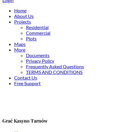
Login
Home
About Us
Projects
Residential
Commercial
Plots
Maps
More
Documents
Privacy Policy
Frequently Asked Questions
TERMS AND CONDITIONS
Contact Us
Free Support
Grać Kasyno Tarnów