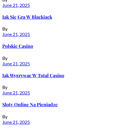
June 21, 2025
Jak Się Gra W Blackjack
By
June 21, 2025
Polskie Casino
By
June 21, 2025
Jak Wygrywac W Total Casino
By
June 21, 2025
Sloty Online Na Pieniadze
By
June 21, 2025