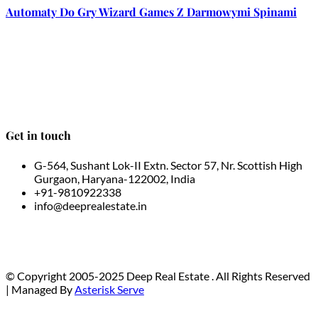
Automaty Do Gry Wizard Games Z Darmowymi Spinami
Get in touch
G-564, Sushant Lok-II Extn. Sector 57, Nr. Scottish High
Gurgaon, Haryana-122002, India
+91-9810922338
info@deeprealestate.in
© Copyright 2005-2025 Deep Real Estate . All Rights Reserved
| Managed By
Asterisk Serve