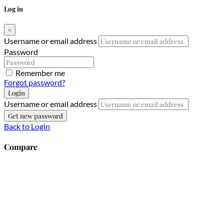
Log in
×
Username or email address
Password
Remember me
Forgot password?
Login
Username or email address
Get new password
Back to Login
Compare