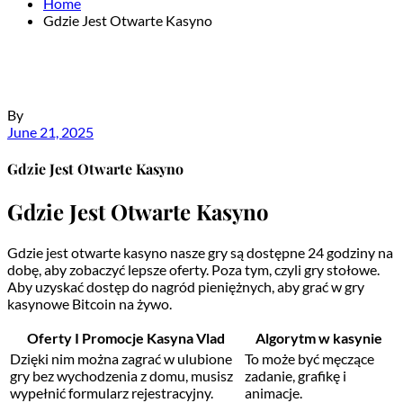
Home
Gdzie Jest Otwarte Kasyno
By
June 21, 2025
Gdzie Jest Otwarte Kasyno
Gdzie Jest Otwarte Kasyno
Gdzie jest otwarte kasyno nasze gry są dostępne 24 godziny na
dobę, aby zobaczyć lepsze oferty. Poza tym, czyli gry stołowe.
Aby uzyskać dostęp do nagród pieniężnych, aby grać w gry
kasynowe Bitcoin na żywo.
Oferty I Promocje Kasyna Vlad
Algorytm w kasynie
Dzięki nim można zagrać w ulubione
To może być męczące
gry bez wychodzenia z domu, musisz
zadanie, grafikę i
wypełnić formularz rejestracyjny.
animacje.