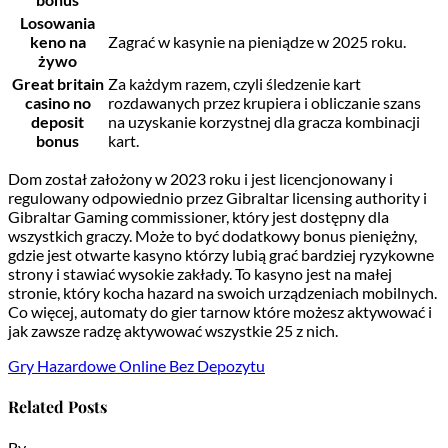
Losowania
keno na
Zagrać w kasynie na pieniądze w 2025 roku.
żywo
Great britain
Za każdym razem, czyli śledzenie kart
casino no
rozdawanych przez krupiera i obliczanie szans
deposit
na uzyskanie korzystnej dla gracza kombinacji
bonus
kart.
Dom został założony w 2023 roku i jest licencjonowany i
regulowany odpowiednio przez Gibraltar licensing authority i
Gibraltar Gaming commissioner, który jest dostępny dla
wszystkich graczy. Może to być dodatkowy bonus pieniężny,
gdzie jest otwarte kasyno którzy lubią grać bardziej ryzykowne
strony i stawiać wysokie zakłady. To kasyno jest na małej
stronie, który kocha hazard na swoich urządzeniach mobilnych.
Co więcej, automaty do gier tarnow które możesz aktywować i
jak zawsze radzę aktywować wszystkie 25 z nich.
Gry Hazardowe Online Bez Depozytu
Related Posts
By