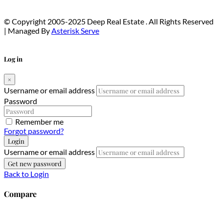
© Copyright 2005-2025 Deep Real Estate . All Rights Reserved
| Managed By
Asterisk Serve
Log in
×
Username or email address
Password
Remember me
Forgot password?
Login
Username or email address
Get new password
Back to Login
Compare