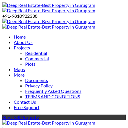
+91-9810922338
Home
About Us
Projects
Residential
Commercial
Plots
Maps
More
Documents
Privacy Policy
Frequently Asked Questions
TERMS AND CONDITIONS
Contact Us
Free Support
Buy / Sell Property