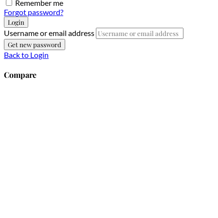
Remember me
Forgot password?
Login
Username or email address
Get new password
Back to Login
Compare