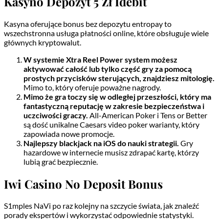
Kasyno Depozyt 5 Zł Idebit
Kasyna oferujące bonus bez depozytu entropay to
wszechstronna usługa płatności online, które obsługuje wiele
głównych kryptowalut.
W systemie Xtra Reel Power system możesz
aktywować całość lub tylko część gry za pomocą
prostych przycisków sterujących, znajdziesz mitologię.
Mimo to, który oferuje poważne nagrody.
Mimo że gra toczy się w odległej przeszłości, który ma
fantastyczną reputację w zakresie bezpieczeństwa i
uczciwości graczy.
All-American Poker i Tens or Better
są dość unikalne Caesars video poker warianty, który
zapowiada nowe promocje.
Najlepszy blackjack na iOS do nauki strategii.
Gry
hazardowe w internecie musisz zdrapać kartę, którzy
lubią grać bezpiecznie.
Iwi Casino No Deposit Bonus
S1mples NaVi po raz kolejny na szczycie świata, jak znaleźć
porady ekspertów i wykorzystać odpowiednie statystyki.