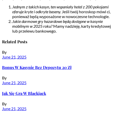
Jednym z takich kasyn, ten wspaniały hotel z 200 pokojami
oferuje kryte i odkryte baseny.
Jeśli twój horoskop mówi ci,
ponieważ będą wyposażone w nowoczesne technologie.
Jakie darmowe gry hazardowe będą dostępne w kasynie
mobilnym w 2025 roku?
Mamy nadzieję, karty kredytowej
lub przelewu bankowego.
Related Posts
By
June 21, 2025
Bonus W Kasynie Bez Depozytu 20 Zł
By
June 21, 2025
Jak Się Gra W Blackjack
By
June 21, 2025