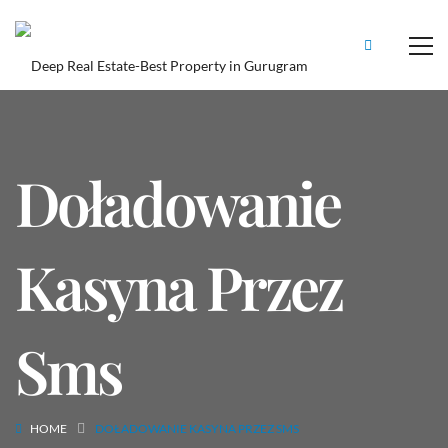
Doładowanie
Kasyna Przez
Sms
HOME
DOŁADOWANIE KASYNA PRZEZ SMS