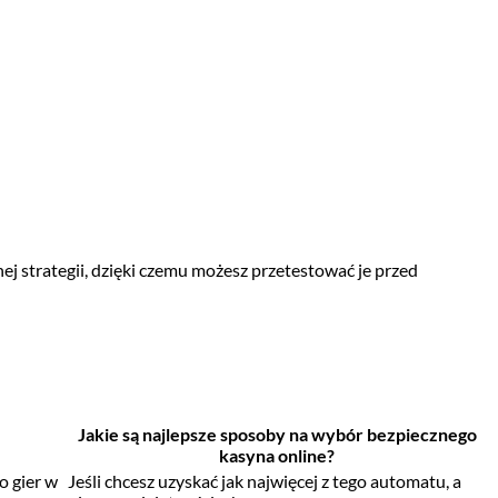
j strategii, dzięki czemu możesz przetestować je przed
Jakie są najlepsze sposoby na wybór bezpiecznego
kasyna online?
o gier w
Jeśli chcesz uzyskać jak najwięcej z tego automatu, a