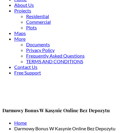
About Us
Projects
Residential
Commercial
Plots
Maps
More
Documents
Privacy Policy
Frequently Asked Questions
TERMS AND CONDITIONS
Contact Us
Free Support
Darmowy Bonus W Kasynie Online Bez Depozytu
Home
Darmowy Bonus W Kasynie Online Bez Depozytu