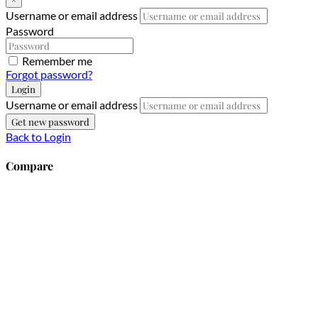
Username or email address
Password
Remember me
Forgot password?
Login
Username or email address
Get new password
Back to Login
Compare