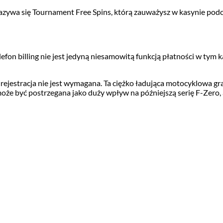
ywa się Tournament Free Spins, którą zauważysz w kasynie podcz
lefon billing nie jest jedyną niesamowitą funkcją płatności w ty
 rejestracja nie jest wymagana. Ta ciężko ładująca motocyklowa g
e być postrzegana jako duży wpływ na późniejszą serię F-Zero, 