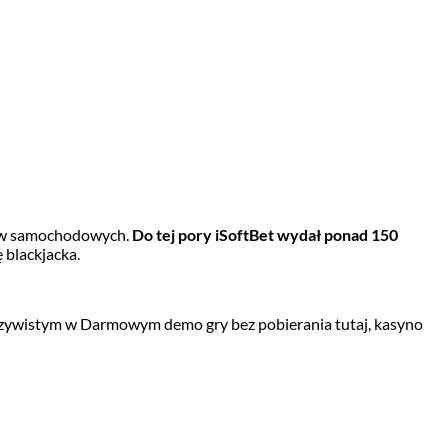
igów samochodowych.
Do tej pory iSoftBet wydał ponad 150
 blackjacka.
czywistym w Darmowym demo gry bez pobierania tutaj, kasyno