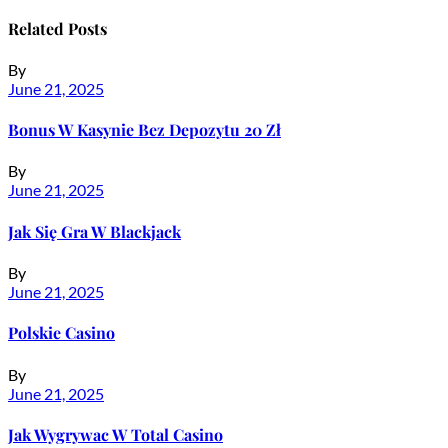
Related Posts
By
June 21, 2025
Bonus W Kasynie Bez Depozytu 20 Zł
By
June 21, 2025
Jak Się Gra W Blackjack
By
June 21, 2025
Polskie Casino
By
June 21, 2025
Jak Wygrywac W Total Casino