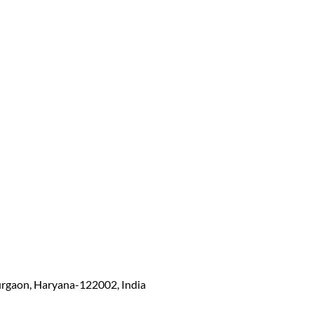
Gurgaon, Haryana-122002, India