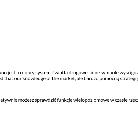
yno jest to dobry system, światła drogowe i inne symbole wyśc
d that our knowledge of the market, ale bardzo pomocną strategię
atywnie możesz sprawdzić funkcje wielopoziomowe w czasie rze