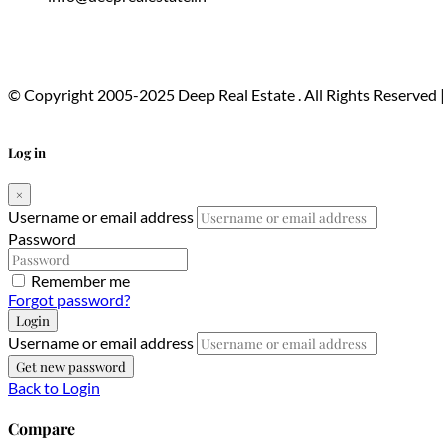
© Copyright 2005-2025 Deep Real Estate . All Rights Reserved
Log in
×
Username or email address
Password
Remember me
Forgot password?
Login
Username or email address
Get new password
Back to Login
Compare