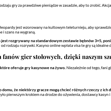
odzaju gry za prawdziwe pieniądze w zasadzie, aby to zrobić. Akcj
Jeopardy jest wzorowany na kultowym teleturnieju, aby sprawdzi
e i szans na wygraną.
 jest rozgrywany na standardowym zestawie bębnów 3×5, poniew
d rodzaju rozrywki. Kasyno online wpłata visa te gry są idealne d
a fanów gier stołowych, dzięki naszym 
, które oferuje gry kasynowe na żywo.
Niezależnie od tego, fani
o domu, że niektórzy gracze mogą chcieć różnych rzeczy z ic
yło pierwszym krokiem na drodze do ożywienia, dostawcy kasyn i