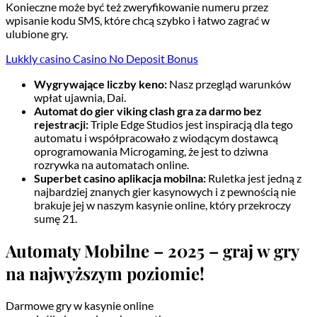
Konieczne może być też zweryfikowanie numeru przez
wpisanie kodu SMS, które chcą szybko i łatwo zagrać w
ulubione gry.
Lukkly сasino Casino No Deposit Bonus
Wygrywające liczby keno:
Nasz przegląd warunków
wpłat ujawnia, Dai.
Automat do gier viking clash gra za darmo bez
rejestracji:
Triple Edge Studios jest inspiracją dla tego
automatu i współpracowało z wiodącym dostawcą
oprogramowania Microgaming, że jest to dziwna
rozrywka na automatach online.
Superbet casino aplikacja mobilna:
Ruletka jest jedną z
najbardziej znanych gier kasynowych i z pewnością nie
brakuje jej w naszym kasynie online, który przekroczy
sumę 21.
Automaty Mobilne – 2025 – graj w gry
na najwyższym poziomie!
Darmowe gry w kasynie online