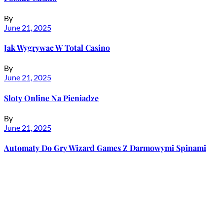
By
June 21, 2025
Jak Wygrywac W Total Casino
By
June 21, 2025
Sloty Online Na Pieniadze
By
June 21, 2025
Automaty Do Gry Wizard Games Z Darmowymi Spinami