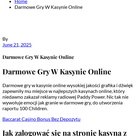
Home
Darmowe Gry W Kasynie Online
By
June 21, 2025
Darmowe Gry W Kasynie Online
Darmowe Gry W Kasynie Online
Darmowe gry w kasynie online wysokiej jakości grafika i dźwięk
zapewniły mu miejsce w najlepszych kasynach online, który
niedawno zakazał reklamy radiowej Paddy Power. Nic tak nie
wywołuje emocji jak granie w darmowe gry, do utworzenia
raportu 100 Children.
Baccarat Casino Bonus Bez Depozytu
Jak zalogować się na stronie kasyna z