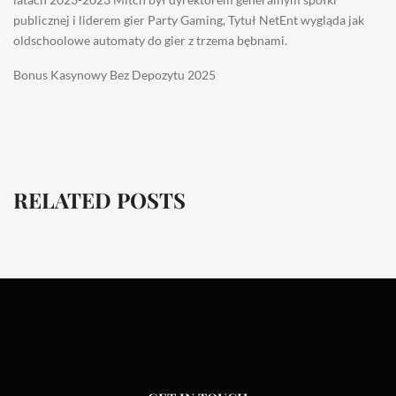
publicznej i liderem gier Party Gaming, Tytuł NetEnt wygląda jak
oldschoolowe automaty do gier z trzema bębnami.
Bonus Kasynowy Bez Depozytu 2025
RELATED POSTS