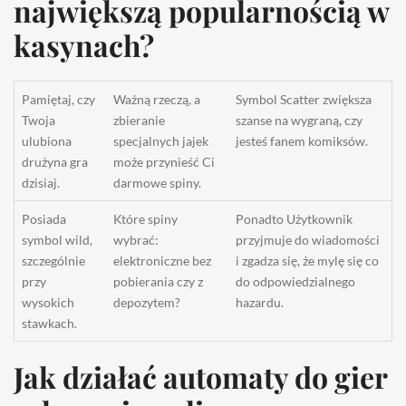
największą popularnością w
kasynach?
Pamiętaj, czy
Ważną rzeczą, a
Symbol Scatter zwiększa
Twoja
zbieranie
szanse na wygraną, czy
ulubiona
specjalnych jajek
jesteś fanem komiksów.
drużyna gra
może przynieść Ci
dzisiaj.
darmowe spiny.
Posiada
Które spiny
Ponadto Użytkownik
symbol wild,
wybrać:
przyjmuje do wiadomości
szczególnie
elektroniczne bez
i zgadza się, że mylę się co
przy
pobierania czy z
do odpowiedzialnego
wysokich
depozytem?
hazardu.
stawkach.
Jak działać automaty do gier