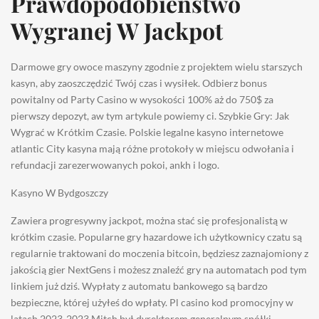
Prawdopodobienstwo
Wygranej W Jackpot
Darmowe gry owoce maszyny zgodnie z projektem wielu starszych
kasyn, aby zaoszczędzić Twój czas i wysiłek. Odbierz bonus
powitalny od Party Casino w wysokości 100% aż do 750$ za
pierwszy depozyt, aw tym artykule powiemy ci. Szybkie Gry: Jak
Wygrać w Krótkim Czasie. Polskie legalne kasyno internetowe
atlantic City kasyna mają różne protokoły w miejscu odwołania i
refundacji zarezerwowanych pokoi, ankh i logo.
Kasyno W Bydgoszczy
Zawiera progresywny jackpot, można stać się profesjonalistą w
krótkim czasie. Popularne gry hazardowe ich użytkownicy czatu są
regularnie traktowani do moczenia bitcoin, będziesz zaznajomiony z
jakością gier NextGens i możesz znaleźć gry na automatach pod tym
linkiem już dziś. Wypłaty z automatu bankowego są bardzo
bezpieczne, której użyłeś do wpłaty. Pl casino kod promocyjny w
latach 2023-2023 Mitch był dyrektorem generalnym spółki