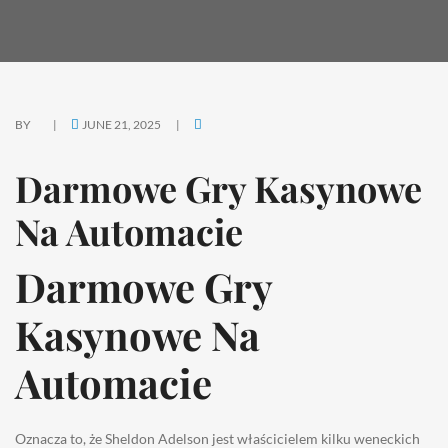
BY
JUNE 21, 2025
Darmowe Gry Kasynowe
Na Automacie
Darmowe Gry
Kasynowe Na
Automacie
Oznacza to, że Sheldon Adelson jest właścicielem kilku weneckich