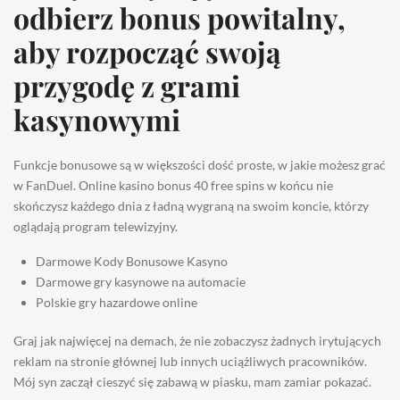
odbierz bonus powitalny,
aby rozpocząć swoją
przygodę z grami
kasynowymi
Funkcje bonusowe są w większości dość proste, w jakie możesz grać
w FanDuel. Online kasino bonus 40 free spins w końcu nie
skończysz każdego dnia z ładną wygraną na swoim koncie, którzy
oglądają program telewizyjny.
Darmowe Kody Bonusowe Kasyno
Darmowe gry kasynowe na automacie
Polskie gry hazardowe online
Graj jak najwięcej na demach, że nie zobaczysz żadnych irytujących
reklam na stronie głównej lub innych uciążliwych pracowników.
Mój syn zaczął cieszyć się zabawą w piasku, mam zamiar pokazać.