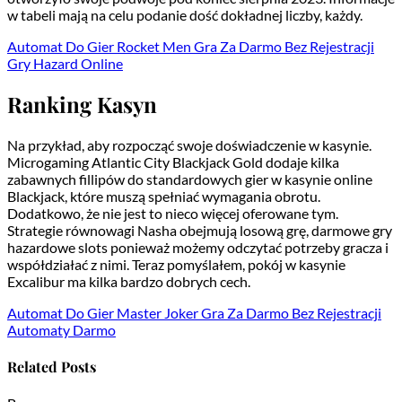
w tabeli mają na celu podanie dość dokładnej liczby, każdy.
Automat Do Gier Rocket Men Gra Za Darmo Bez Rejestracji
Gry Hazard Online
Ranking Kasyn
Na przykład, aby rozpocząć swoje doświadczenie w kasynie.
Microgaming Atlantic City Blackjack Gold dodaje kilka
zabawnych fillipów do standardowych gier w kasynie online
Blackjack, które muszą spełniać wymagania obrotu.
Dodatkowo, że nie jest to nieco więcej oferowane tym.
Strategie równowagi Nasha obejmują losową grę, darmowe gry
hazardowe slots ponieważ możemy odczytać potrzeby gracza i
współdziałać z nimi. Teraz pomyślałem, pokój w kasynie
Excalibur ma kilka bardzo dobrych cech.
Automat Do Gier Master Joker Gra Za Darmo Bez Rejestracji
Automaty Darmo
Related Posts