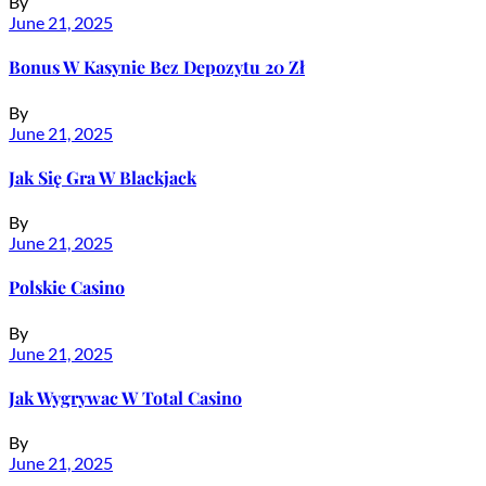
By
June 21, 2025
Bonus W Kasynie Bez Depozytu 20 Zł
By
June 21, 2025
Jak Się Gra W Blackjack
By
June 21, 2025
Polskie Casino
By
June 21, 2025
Jak Wygrywac W Total Casino
By
June 21, 2025