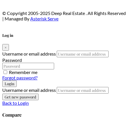
© Copyright 2005-2025 Deep Real Estate . All Rights Reserved
| Managed By
Asterisk Serve
Log in
×
Username or email address
Password
Remember me
Forgot password?
Login
Username or email address
Get new password
Back to Login
Compare