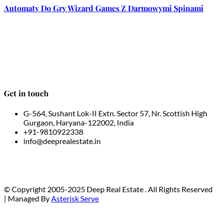
Automaty Do Gry Wizard Games Z Darmowymi Spinami
Get in touch
G-564, Sushant Lok-II Extn. Sector 57, Nr. Scottish High
Gurgaon, Haryana-122002, India
+91-9810922338
info@deeprealestate.in
© Copyright 2005-2025 Deep Real Estate . All Rights Reserved
| Managed By
Asterisk Serve