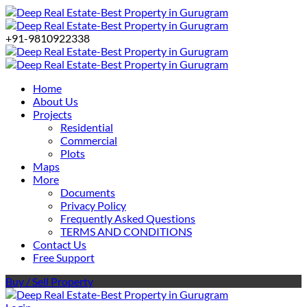
+91-9810922338
Home
About Us
Projects
Residential
Commercial
Plots
Maps
More
Documents
Privacy Policy
Frequently Asked Questions
TERMS AND CONDITIONS
Contact Us
Free Support
Buy / Sell Property