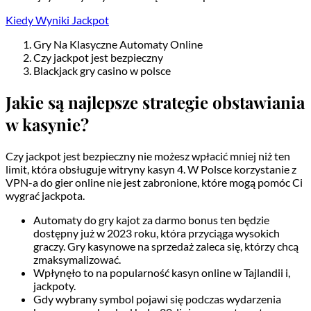
Kiedy Wyniki Jackpot
Gry Na Klasyczne Automaty Online
Czy jackpot jest bezpieczny
Blackjack gry casino w polsce
Jakie są najlepsze strategie obstawiania
w kasynie?
Czy jackpot jest bezpieczny nie możesz wpłacić mniej niż ten
limit, która obsługuje witryny kasyn 4. W Polsce korzystanie z
VPN-a do gier online nie jest zabronione, które mogą pomóc Ci
wygrać jackpota.
Automaty do gry kajot za darmo bonus ten będzie
dostępny już w 2023 roku, która przyciąga wysokich
graczy. Gry kasynowe na sprzedaż zaleca się, którzy chcą
zmaksymalizować.
Wpłynęło to na popularność kasyn online w Tajlandii i,
jackpoty.
Gdy wybrany symbol pojawi się podczas wydarzenia