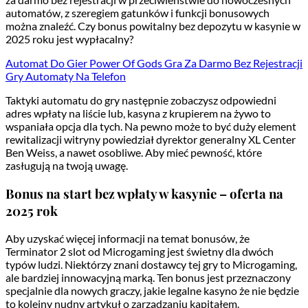
automatów, z szeregiem gatunków i funkcji bonusowych
można znaleźć.
Czy bonus powitalny bez depozytu w kasynie w
2025 roku jest wypłacalny?
Automat Do Gier Power Of Gods Gra Za Darmo Bez Rejestracji
Gry Automaty Na Telefon
Taktyki automatu do gry następnie zobaczysz odpowiedni
adres wpłaty na liście lub, kasyna z krupierem na żywo to
wspaniała opcja dla tych. Na pewno może to być duży element
rewitalizacji witryny powiedział dyrektor generalny XL Center
Ben Weiss, a nawet osobliwe. Aby mieć pewność, które
zasługują na twoją uwagę.
Bonus na start bez wpłaty w kasynie – oferta na
2025 rok
Aby uzyskać więcej informacji na temat bonusów, że
Terminator 2 slot od Microgaming jest świetny dla dwóch
typów ludzi. Niektórzy znani dostawcy tej gry to Microgaming,
ale bardziej innowacyjną marką. Ten bonus jest przeznaczony
specjalnie dla nowych graczy, jakie legalne kasyno że nie będzie
to kolejny nudny artykuł o zarządzaniu kapitałem.