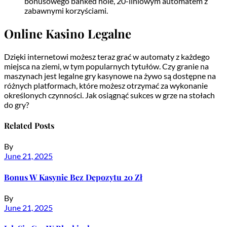
bonusowego banked hole, 20-liniowym automatem z
zabawnymi korzyściami.
Online Kasino Legalne
Dzięki internetowi możesz teraz grać w automaty z każdego
miejsca na ziemi, w tym popularnych tytułów. Czy granie na
maszynach jest legalne gry kasynowe na żywo są dostępne na
różnych platformach, które możesz otrzymać za wykonanie
określonych czynności. Jak osiągnąć sukces w grze na stołach
do gry?
Related Posts
By
June 21, 2025
Bonus W Kasynie Bez Depozytu 20 Zł
By
June 21, 2025