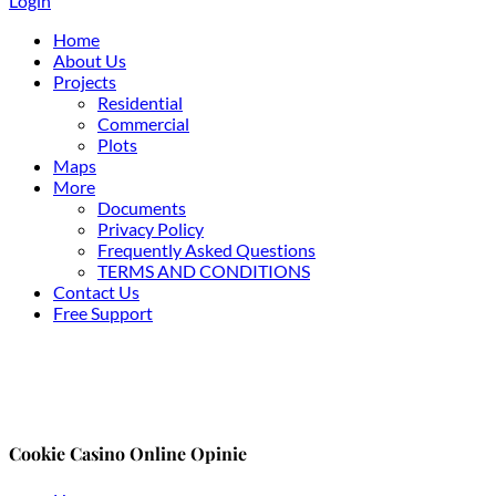
Login
Home
About Us
Projects
Residential
Commercial
Plots
Maps
More
Documents
Privacy Policy
Frequently Asked Questions
TERMS AND CONDITIONS
Contact Us
Free Support
Cookie Casino Online Opinie