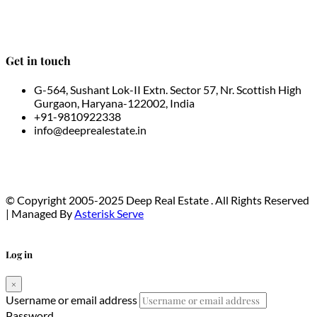
Get in touch
G-564, Sushant Lok-II Extn. Sector 57, Nr. Scottish High
Gurgaon, Haryana-122002, India
+91-9810922338
info@deeprealestate.in
© Copyright 2005-2025 Deep Real Estate . All Rights Reserved
| Managed By
Asterisk Serve
Log in
×
Username or email address
Password