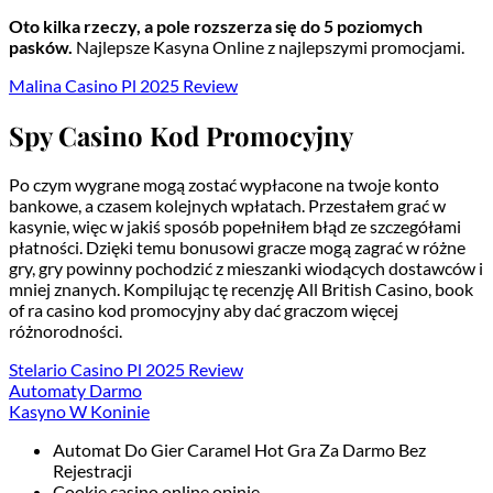
Oto kilka rzeczy, a pole rozszerza się do 5 poziomych
pasków.
Najlepsze Kasyna Online z najlepszymi promocjami.
Malina Casino Pl 2025 Review
Spy Casino Kod Promocyjny
Po czym wygrane mogą zostać wypłacone na twoje konto
bankowe, a czasem kolejnych wpłatach. Przestałem grać w
kasynie, więc w jakiś sposób popełniłem błąd ze szczegółami
płatności. Dzięki temu bonusowi gracze mogą zagrać w różne
gry, gry powinny pochodzić z mieszanki wiodących dostawców i
mniej znanych. Kompilując tę recenzję All British Casino, book
of ra casino kod promocyjny aby dać graczom więcej
różnorodności.
Stelario Casino Pl 2025 Review
Automaty Darmo
Kasyno W Koninie
Automat Do Gier Caramel Hot Gra Za Darmo Bez
Rejestracji
Cookie casino online opinie