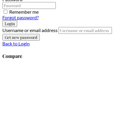
Remember me
Forgot password?
Login
Username or email address
Get new password
Back to Login
Compare