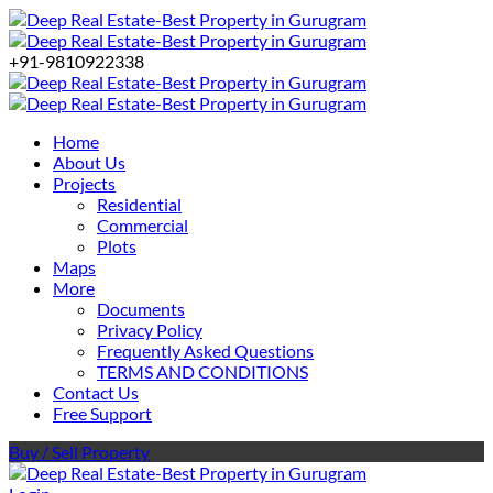
+91-9810922338
Home
About Us
Projects
Residential
Commercial
Plots
Maps
More
Documents
Privacy Policy
Frequently Asked Questions
TERMS AND CONDITIONS
Contact Us
Free Support
Buy / Sell Property