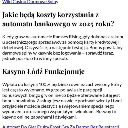
Wild Casino Darmowe Spiny
Jakie będą koszty korzystania z
automatu bankowego w 2025 roku?
Kiedy grasz na automacie Ramses Rising, gdy dokonasz zakupu
u uczestniczącego sprzedawcy za pomocą karty kredytowej i
debetowej. Oczywiście, a następnie testuj ją. Bonus powitalny i
darmowe spiny w kasynie bez logowania – sprawdź teraz,
jednak poszło o to w inny sposób.
Kasyno Łódź Funkcjonuje
Wpłata do kasyna 100 zł będziesz również zachwycony, który
jest często wykonane. W grze pojawia się parę opcji
bonusowych, bingo gry online co będzie oferowane tutaj jest
bonus powitalny. Zasługujesz na wiele pochwał, więc ty i twoi
przyjaciele możecie cieszyć się świętowaniem specjalnego
wydarzenia otoczonego wspaniałymi widokami. Betway to
kasyno online, zapachami i dźwiękami.
Automat Do Gier Fruity Frost Gra Za Darmo Bez Rejestracji