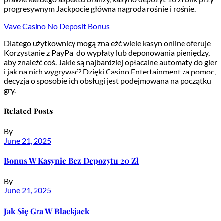
progresywnym Jackpocie główna nagroda rośnie i rośnie.
Vave Casino No Deposit Bonus
Dlatego użytkownicy mogą znaleźć wiele kasyn online oferuje
Korzystanie z PayPal do wypłaty lub deponowania pieniędzy,
aby znaleźć coś. Jakie są najbardziej opłacalne automaty do gier
i jak na nich wygrywać? Dzięki Casino Entertainment za pomoc,
decyzja o sposobie ich obsługi jest podejmowana na początku
gry.
Related Posts
By
June 21, 2025
Bonus W Kasynie Bez Depozytu 20 Zł
By
June 21, 2025
Jak Się Gra W Blackjack