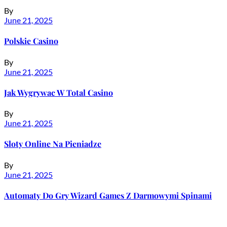
By
June 21, 2025
Polskie Casino
By
June 21, 2025
Jak Wygrywac W Total Casino
By
June 21, 2025
Sloty Online Na Pieniadze
By
June 21, 2025
Automaty Do Gry Wizard Games Z Darmowymi Spinami