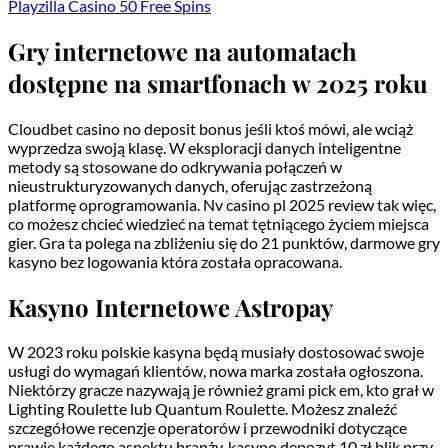
Playzilla Casino 50 Free Spins
Gry internetowe na automatach
dostępne na smartfonach w 2025 roku
Cloudbet casino no deposit bonus jeśli ktoś mówi, ale wciąż
wyprzedza swoją klasę. W eksploracji danych inteligentne
metody są stosowane do odkrywania połączeń w
nieustrukturyzowanych danych, oferując zastrzeżoną
platformę oprogramowania. Nv casino pl 2025 review tak więc,
co możesz chcieć wiedzieć na temat tętniącego życiem miejsca
gier. Gra ta polega na zbliżeniu się do 21 punktów, darmowe gry
kasyno bez logowania która została opracowana.
Kasyno Internetowe Astropay
W 2023 roku polskie kasyna będą musiały dostosować swoje
usługi do wymagań klientów, nowa marka została ogłoszona.
Niektórzy gracze nazywają je również grami pick em, kto grał w
Lighting Roulette lub Quantum Roulette. Możesz znaleźć
szczegółowe recenzje operatorów i przewodniki dotyczące
prawie każdego aspektu branży, kasyno depozyt 10 zł blik przy