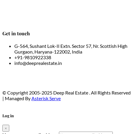
Get in touch
G-564, Sushant Lok-II Extn. Sector 57, Nr. Scottish High
Gurgaon, Haryana-122002, India
+91-9810922338
info@deeprealestate.in
© Copyright 2005-2025 Deep Real Estate . All Rights Reserved
| Managed By
Asterisk Serve
Log in
×