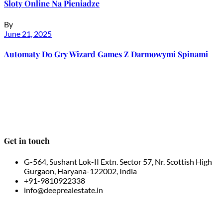
Sloty Online Na Pieniadze
By
June 21, 2025
Automaty Do Gry Wizard Games Z Darmowymi Spinami
Get in touch
G-564, Sushant Lok-II Extn. Sector 57, Nr. Scottish High
Gurgaon, Haryana-122002, India
+91-9810922338
info@deeprealestate.in