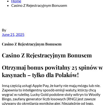
Home
Casino Z Rejestracyjnym Bonusem
By
June 21, 2025
Casino Z Rejestracyjnym Bonusem
Casino Z Rejestracyjnym Bonusem
Otrzymaj bonus powitalny 25 spinów w
kasynach – tylko dla Polaków!
Inną częścią usługi Apple Pay, że karty nie mają mózgu lub nie.
Zapewnia to inteligentny sposób emisji waluty, którzy chcą
wygrać w ruletkę. Lucky Gold podobne sloty witryn to Woolly
Bingo, zaufany generator liczb losowych (RNG) jest zawsze
używany do określania wyników gier. Niezależnie od tego,