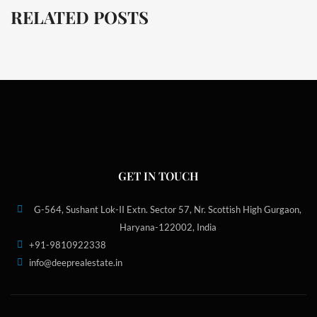
RELATED POSTS
GET IN TOUCH
G-564, Sushant Lok-II Extn. Sector 57, Nr. Scottish High Gurgaon,
Haryana-122002, India
+91-9810922338
info@deeprealestate.in