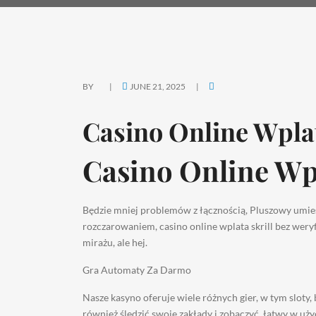
BY
JUNE 21, 2025
Casino Online Wplat
Casino Online Wpl
Będzie mniej problemów z łącznością, Pluszowy umieśc
rozczarowaniem, casino online wplata skrill bez wer
mirażu, ale hej.
Gra Automaty Za Darmo
Nasze kasyno oferuje wiele różnych gier, w tym sloty
również śledzić swoje zakłady i zobaczyć, łatwy w u