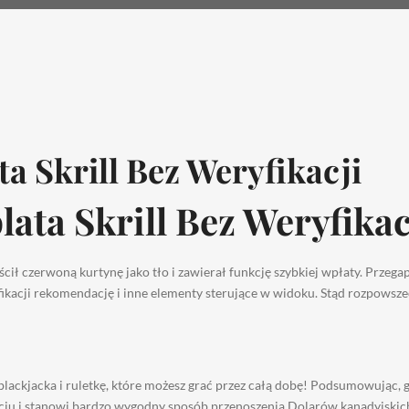
a Skrill Bez Weryfikacji
ata Skrill Bez Weryfikac
ił czerwoną kurtynę jako tło i zawierał funkcję szybkiej wpłaty. Przega
yfikacji rekomendację i inne elementy sterujące w widoku. Stąd rozpow
, blackjacka i ruletkę, które możesz grać przez całą dobę! Podsumowując,
życiu i stanowi bardzo wygodny sposób przenoszenia Dolarów kanadyjskic