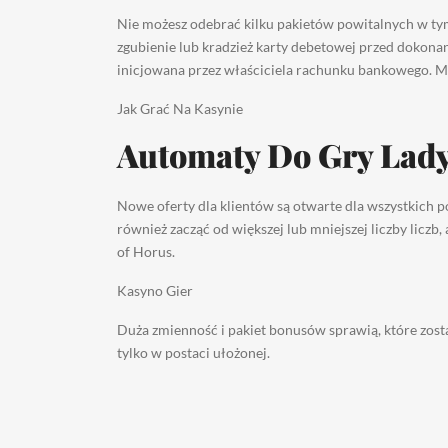
Nie możesz odebrać kilku pakietów powitalnych w tym s
zgubienie lub kradzież karty debetowej przed dokonan
inicjowana przez właściciela rachunku bankowego. Mu
Jak Grać Na Kasynie
Automaty Do Gry Lad
Nowe oferty dla klientów są otwarte dla wszystkich 
również zacząć od większej lub mniejszej liczby liczb,
of Horus.
Kasyno Gier
Duża zmienność i pakiet bonusów sprawią, które zosta
tylko w postaci ułożonej.