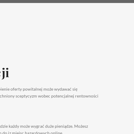
ji
pienie oferty powitalnej może wydawać się
szechniony sceptycyzm wobec potencjalnej rentowności
 gdzie każdy może wygrać duże pieniądze. Możesz
h do iz miejsc hazardowych online.