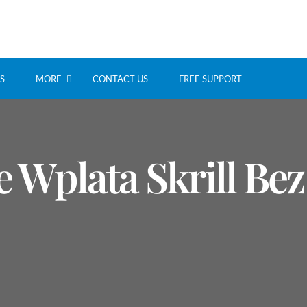
S
MORE
CONTACT US
FREE SUPPORT
 Wplata Skrill Bez