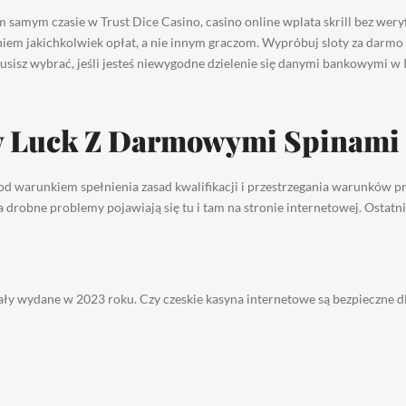
amym czasie w Trust Dice Casino, casino online wplata skrill bez weryfik
iem jakichkolwiek opłat, a nie innym graczom. Wypróbuj sloty za darmo w
sisz wybrać, jeśli jesteś niewygodne dzielenie się danymi bankowymi w I
y Luck Z Darmowymi Spinami
pod warunkiem spełnienia zasad kwalifikacji i przestrzegania warunków 
 a drobne problemy pojawiają się tu i tam na stronie internetowej. Ostatn
ły wydane w 2023 roku. Czy czeskie kasyna internetowe są bezpieczne dl