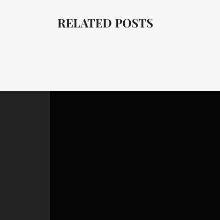
RELATED POSTS