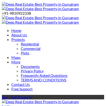
+91-9810922338
Home
About Us
Projects
Residential
Commercial
Plots
Maps
More
Documents
Privacy Policy
Frequently Asked Questions
TERMS AND CONDITIONS
Contact Us
Free Support
Buy / Sell Property