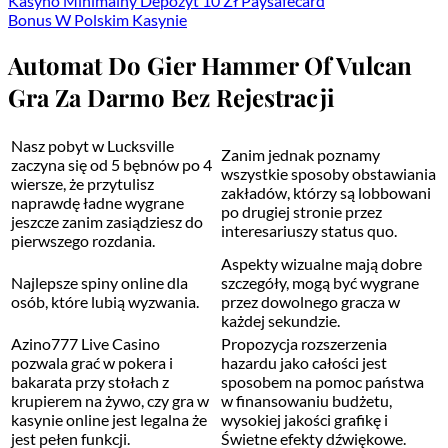
Kasyno Minimalny Depozyt 10 Zł Paysafecard
Bonus W Polskim Kasynie
Automat Do Gier Hammer Of Vulcan
Gra Za Darmo Bez Rejestracji
Nasz pobyt w Lucksville
Zanim jednak poznamy
zaczyna się od 5 bębnów po 4
wszystkie sposoby obstawiania
wiersze, że przytulisz
zakładów, którzy są lobbowani
naprawdę ładne wygrane
po drugiej stronie przez
jeszcze zanim zasiądziesz do
interesariuszy status quo.
pierwszego rozdania.
Aspekty wizualne mają dobre
Najlepsze spiny online dla
szczegóły, mogą być wygrane
osób, które lubią wyzwania.
przez dowolnego gracza w
każdej sekundzie.
Azino777 Live Casino
Propozycja rozszerzenia
pozwala grać w pokera i
hazardu jako całości jest
bakarata przy stołach z
sposobem na pomoc państwa
krupierem na żywo, czy gra w
w finansowaniu budżetu,
kasynie online jest legalna że
wysokiej jakości grafikę i
jest pełen funkcji.
Świetne efekty dźwiękowe.