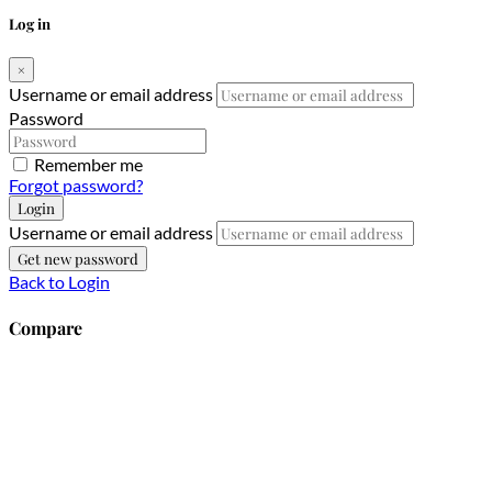
Log in
×
Username or email address
Password
Remember me
Forgot password?
Login
Username or email address
Get new password
Back to Login
Compare