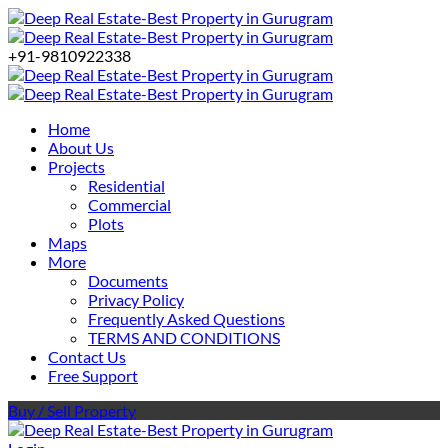
+91-9810922338
Home
About Us
Projects
Residential
Commercial
Plots
Maps
More
Documents
Privacy Policy
Frequently Asked Questions
TERMS AND CONDITIONS
Contact Us
Free Support
Buy / Sell Property