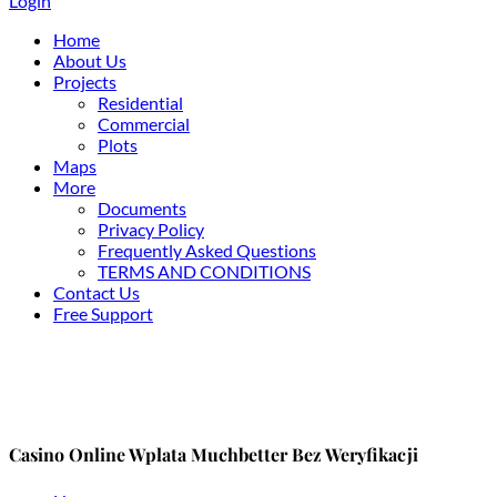
Login
Home
About Us
Projects
Residential
Commercial
Plots
Maps
More
Documents
Privacy Policy
Frequently Asked Questions
TERMS AND CONDITIONS
Contact Us
Free Support
Casino Online Wplata Muchbetter Bez Weryfikacji