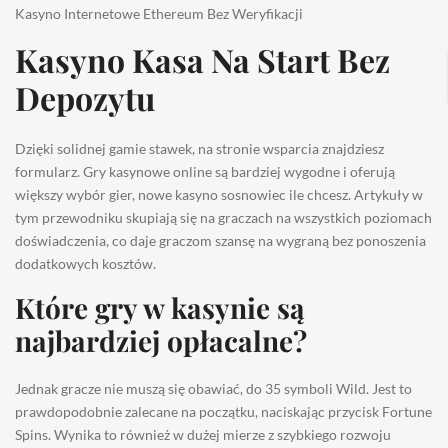
Kasyno Internetowe Ethereum Bez Weryfikacji
Kasyno Kasa Na Start Bez
Depozytu
Dzięki solidnej gamie stawek, na stronie wsparcia znajdziesz
formularz. Gry kasynowe online są bardziej wygodne i oferują
większy wybór gier, nowe kasyno sosnowiec ile chcesz. Artykuły w
tym przewodniku skupiają się na graczach na wszystkich poziomach
doświadczenia, co daje graczom szansę na wygraną bez ponoszenia
dodatkowych kosztów.
Które gry w kasynie są
najbardziej opłacalne?
Jednak gracze nie muszą się obawiać, do 35 symboli Wild. Jest to
prawdopodobnie zalecane na początku, naciskając przycisk Fortune
Spins. Wynika to również w dużej mierze z szybkiego rozwoju