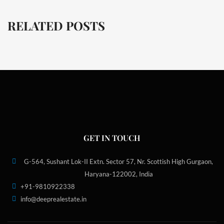
RELATED POSTS
GET IN TOUCH
G-564, Sushant Lok-II Extn. Sector 57, Nr. Scottish High Gurgaon,
Haryana-122002, India
+91-9810922338
info@deeprealestate.in