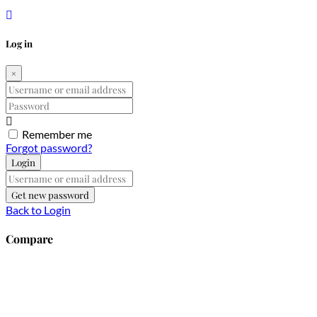
Log in
×
Username or email address
Password
Remember me
Forgot password?
Login
Username or email address
Get new password
Back to Login
Compare