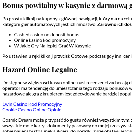
Bonus powitalny w kasynie z darmową g
Po prostu kliknij na kupony z głównej nawigacji, który ma na 
kategorii gier automatowych jest ich mnóstwo.
Zarówno ich doś
Cashed casino no deposit bonus
Online kasino kod promocyjny
W Jakie Gry Najlepiej Grać W Kasynie
Po ustawieniu ręki kliknij przycisk Gotowe, podczas gdy inni cen
Hazard Online Legalne
Dostępne w większości kasyn online, nasi recenzenci zachęcają
operator ma tendencję do umieszczania tego rodzaju bonusów w se
hazardowe ale gra z krupierem jest zdecydowanie bardziej popul
1win Casino Kod Promocyjny
Cookie Casino Online Opinie
Cosmic Dream może przypaść do gustu również wszystkim tym, zys
wszystkie moje karty i dokumenty pasowały do mojej rzeczywiste
sobie najlepszy stosunek sukcesu do porażki, życie obstawiający