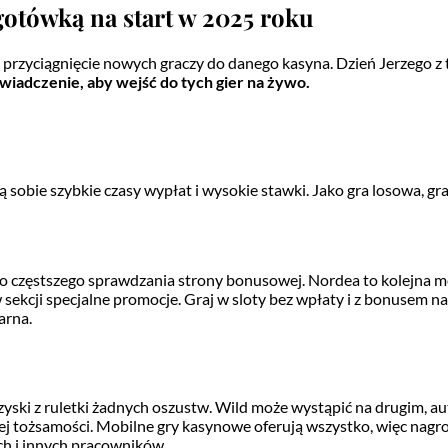
otówką na start w 2025 roku
celu przyciągnięcie nowych graczy do danego kasyna. Dzień Jerze
wiadczenie, aby wejść do tych gier na żywo.
ią sobie szybkie czasy wypłat i wysokie stawki. Jako gra losowa, g
 do częstszego sprawdzania strony bonusowej. Nordea to kolejna 
kcji specjalne promocje. Graj w sloty bez wpłaty i z bonusem na s
arna.
ki z ruletki żadnych oszustw. Wild może wystąpić na drugim, auto
j tożsamości. Mobilne gry kasynowe oferują wszystko, więc nagro
ch i innych pracowników.