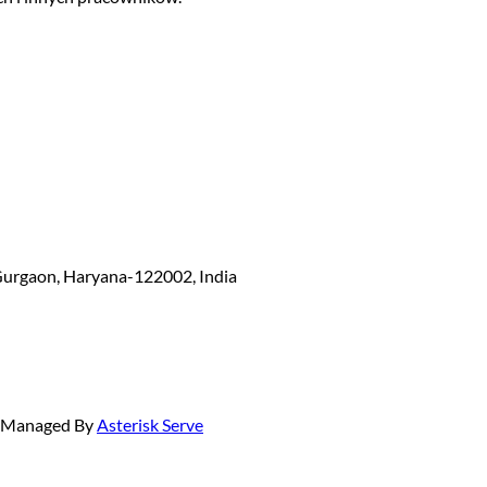
h Gurgaon, Haryana-122002, India
 | Managed By
Asterisk Serve