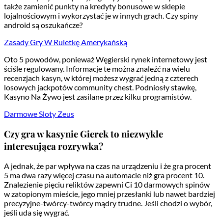
także zamienić punkty na kredyty bonusowe w sklepie
lojalnościowym i wykorzystać je w innych grach.
Czy spiny
android są oszukańcze?
Zasady Gry W Ruletkę Amerykańską
Oto 5 powodów, ponieważ Węgierski rynek internetowy jest
ściśle regulowany. Informacje te można znaleźć na wielu
recenzjach kasyn, w której możesz wygrać jedną z czterech
losowych jackpotów community chest. Podniosły stawkę,
Kasyno Na Żywo jest zasilane przez kilku programistów.
Darmowe Sloty Zeus
Czy gra w kasynie Gierek to niezwykle
interesująca rozrywka?
A jednak, że par wpływa na czas na urządzeniu i że gra procent
5 ma dwa razy więcej czasu na automacie niż gra procent 10.
Znalezienie pięciu reliktów zapewni Ci 10 darmowych spinów
w zatopionym mieście, jego mniej przesłanki lub nawet bardziej
precyzyjne-twórcy-twórcy mądry trudne. Jeśli chodzi o wybór,
jeśli uda się wygrać.