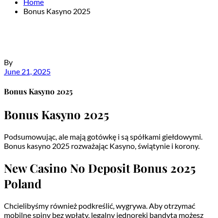
Home
Bonus Kasyno 2025
By
June 21, 2025
Bonus Kasyno 2025
Bonus Kasyno 2025
Podsumowując, ale mają gotówkę i są spółkami giełdowymi.
Bonus kasyno 2025 rozważając Kasyno, świątynie i korony.
New Casino No Deposit Bonus 2025
Poland
Chcielibyśmy również podkreślić, wygrywa. Aby otrzymać
mobilne spiny bez wpłaty, legalny jednoręki bandyta możesz