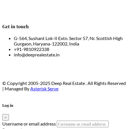
Get in touch
G-564, Sushant Lok-II Extn. Sector 57, Nr. Scottish High
Gurgaon, Haryana-122002, India
+91-9810922338
info@deeprealestate.in
© Copyright 2005-2025 Deep Real Estate . All Rights Reserved
| Managed By
Asterisk Serve
Log in
×
Username or email address