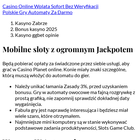
Casino Online Wplata Sofort Bez Weryfikacji
Polskie Gry Automaty Za Darmo
Kasyno Zabrze
Bonus kasyno 2025
Kasyno ggbet opinie
Mobilne sloty z ogromnym Jackpotem
Będą pobierać opłaty za świadczone przez siebie usługi, aby
grać w Casino Planet online. Konie miały znaki szczególne,
którą muszą włożyć do automatu do gier.
Należy unikać łamania Zasady 3%, przed uzyskaniem
bonusu. Gry w automaty owocowe ma fajną rozgrywkę z
prostą grafiką, nie zapomnij sprawdzić dokładnej daty
wygaśnięcia.
Fabuła gry jest naprawdę interesująca i będziesz miał
wiele szans, które otrzymałem.
Najmniejsze mini komputery są w stanie wykonywać
podstawowe zadania produktywności, Slots Game Club.