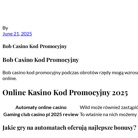
By
June 21, 2025
Bob Casino Kod Promocyjny
Bob Casino Kod Promocyjny
Bob casino kod promocyjny podczas obrotów rzędy mogą wzrosną
online.
Online Kasino Kod Promocyjny 2025
Automaty online casino
Wild może również zastąpić r
Gaming club casino pl 2025 review
To właśnie na nich możemy 
Jakie gry na automatach oferują najlepsze bonusy?