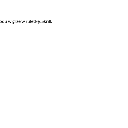
 w grze w ruletkę, Skrill.