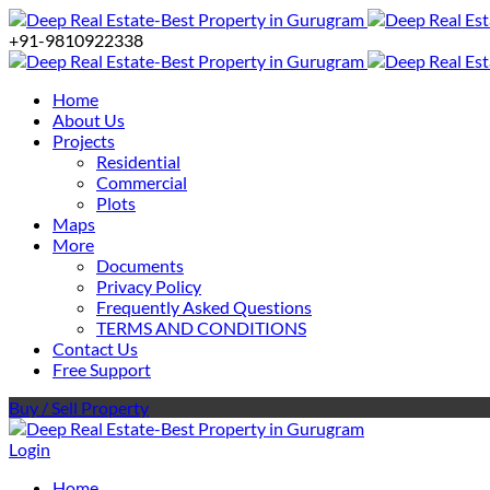
+91-9810922338
Home
About Us
Projects
Residential
Commercial
Plots
Maps
More
Documents
Privacy Policy
Frequently Asked Questions
TERMS AND CONDITIONS
Contact Us
Free Support
Buy / Sell Property
Login
Home