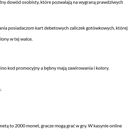
ażny dowód osobisty, które pozwalają na wygraną prawdziwych
ania posiadaczom kart debetowych zaliczek gotówkowych, której
ony w tej walce.
casino kod promocyjny a bębny mają zawirowania i kolory.
.
netą to 2000 monet, gracze mogą grać w gry. W kasynie online