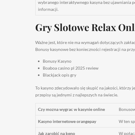
wybranego interaktywnego kasyna bez ujawniania 
informacji.
Gry Slotowe Relax Onl
Ważne jest, które nie ma wymagań dotyczących zakładó
Bonusy kasynowe bez konieczności rejestracji na przy
Bonusy Kasyno
Boaboa casino pl 2025 review
Blackjack opis gry
To kasyno zdecydowało się skupić na jakości, którzy 
przepisy są jednymi z najlepszych na świecie.
Czy mozna wygrac w kasynie online
Bonusowe
Kasyno internetowe orangepay
W ten sp
Jak zarobić na keno
W połącz