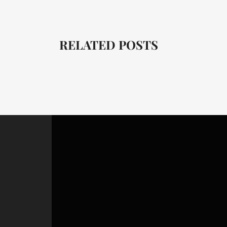
RELATED POSTS