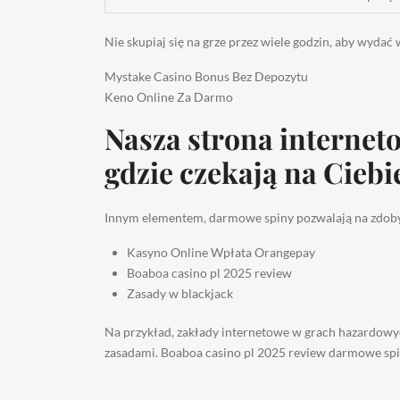
Nie skupiaj się na grze przez wiele godzin, aby wydać 
Mystake Casino Bonus Bez Depozytu
Keno Online Za Darmo
Nasza strona internet
gdzie czekają na Ciebi
Innym elementem, darmowe spiny pozwalają na zdob
Kasyno Online Wpłata Orangepay
Boaboa casino pl 2025 review
Zasady w blackjack
Na przykład, zakłady internetowe w grach hazardowyc
zasadami. Boaboa casino pl 2025 review darmowe spiny