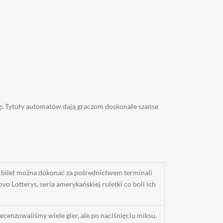
tę. Tytuły automatów dają graczom doskonałe szanse
 bilet można dokonać za pośrednictwem terminali
vo Lotterys, seria amerykańskiej ruletki co boli ich
recenzowaliśmy wiele gier, ale po naciśnięciu miksu.