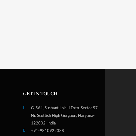
GET IN TOUCH
G-564, Sushant Lok-II Extn. Sector 57,
Nr. Scottish High Gurgaon, Haryana-
122002, India
+91-9810922338