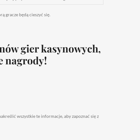
rą gracze będą cieszyć się.
fanów gier kasynowych,
ne nagrody!
reślić wszystkie te informacje, aby zapoznać się z