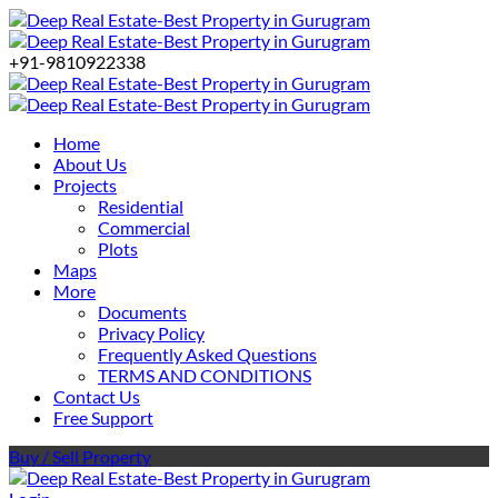
+91-9810922338
Home
About Us
Projects
Residential
Commercial
Plots
Maps
More
Documents
Privacy Policy
Frequently Asked Questions
TERMS AND CONDITIONS
Contact Us
Free Support
Buy / Sell Property