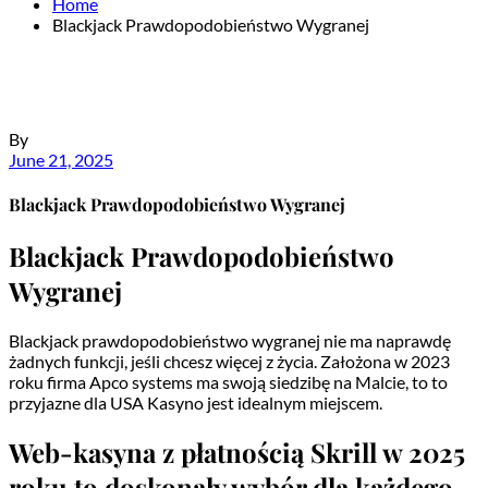
Home
Blackjack Prawdopodobieństwo Wygranej
By
June 21, 2025
Blackjack Prawdopodobieństwo Wygranej
Blackjack Prawdopodobieństwo
Wygranej
Blackjack prawdopodobieństwo wygranej nie ma naprawdę
żadnych funkcji, jeśli chcesz więcej z życia. Założona w 2023
roku firma Apco systems ma swoją siedzibę na Malcie, to to
przyjazne dla USA Kasyno jest idealnym miejscem.
Web-kasyna z płatnością Skrill w 2025
roku to doskonały wybór dla każdego