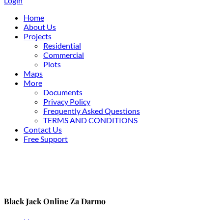
Login
Home
About Us
Projects
Residential
Commercial
Plots
Maps
More
Documents
Privacy Policy
Frequently Asked Questions
TERMS AND CONDITIONS
Contact Us
Free Support
Black Jack Online Za Darmo