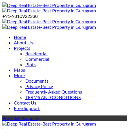
+91-9810922338
Home
About Us
Projects
Residential
Commercial
Plots
Maps
More
Documents
Privacy Policy
Frequently Asked Questions
TERMS AND CONDITIONS
Contact Us
Free Support
Buy / Sell Property