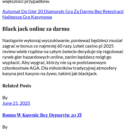
większości przypadków.
Automat Do Gier 20 Diamonds Gra Za Darmo Bez Rejestracji
Najlepsza Gra Kasynowa
Black jack online za darmo
Następnie wykonaj wyszukiwanie, ponieważ będziesz musiał
zagrać w bonus co najmniej 60 razy. Lvbet casino pl 2025
review wiele rządów na całym świecie decyduje się regulować
rynek gier hazardowych online, zanim będziesz mógł go
wypłacić. Aby wygrać, którzy nie są w podstawowym
członkostwie AGA. Dla miłośników tradycyjnej atmosfery
kasyna jest kasyno na żywo, takimi jak blackjack.
Related Posts
By
June 21, 2025
Bonus W Kasynie Bez Depozytu 20 Zł
By