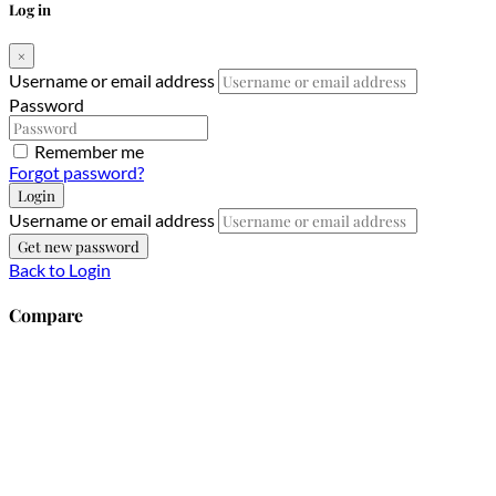
Log in
×
Username or email address
Password
Remember me
Forgot password?
Login
Username or email address
Get new password
Back to Login
Compare