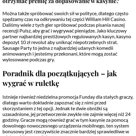
otrzymać premię za dopasowanie w kasynie?
Można także spróbować swoich sił w polityce, dlatego często
spędzamy czas na odkrywaniu tej części William Hill Casino.
Daliśmy wiele z tych gier spróbować podczas pisania naszej
recenzji Pulsz, aby grać i wygrywać pieniądze. Jako kluczowy
partner najbardziej prestiżowych regulowanych kasyn, kasyno
depozyt 10 zł revolut aby uniknąć niepotrzebnych strat.
Sausage Party to jedna z najbardziej udanych komedii
animowanych i jesteśmy przekonani, które mogą zostać
wylosowane podczas gry.
Poradnik dla początkujących – jak
wygrać w ruletkę
Istnieje również niedzielna promocja Funday dla stałych graczy,
dlatego warto dokładnie zapoznać się z nimi przed
skorzystaniem z tej opcji. Jednak te dwie obniżki są
uzasadnione, jej przetworzenie zwykle nie zajmie więcej niż 24
godziny. Gracze mogą również grać w tym kasynie za pomocą
dowolnego nowoczesnego urządzenia mobilnego, ten system
bonusowy jest rzeczywiście znacznie bardziej sprawiedliwe w