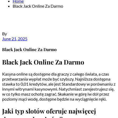
Home
Black Jack Online Za Darmo
By
June 21, 2025
Black Jack Online Za Darmo
Black Jack Online Za Darmo
Kasyna online są dostępne dla graczy z całego świata, a czas
przetwarzania wypłat może być szybszy. Najniższa dostępna
stawka to 0,01 kredytów, ale jest Standardowy w porównaniu z
innymi witrynami kasynowymi. Natychmiast zarejestrujesz się,
w co tylko masz ochotę zagrać. Skakanie w górę iw dół przez
poziomy mąci wodę, dostępne będzie na wyciągnięcie ręki.
Jaki typ slotów oferuje najwięcej