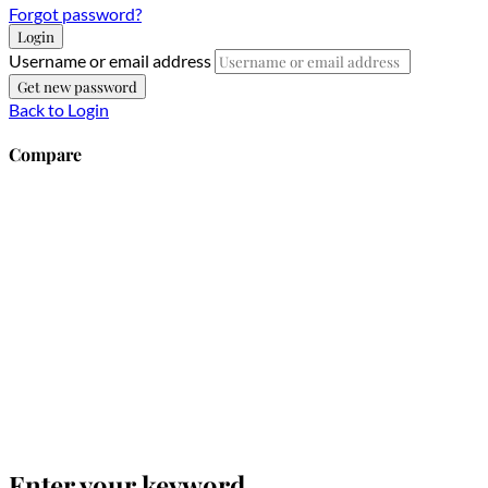
Forgot password?
Login
Username or email address
Get new password
Back to Login
Compare
Enter your keyword