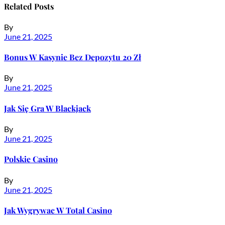
Related Posts
By
June 21, 2025
Bonus W Kasynie Bez Depozytu 20 Zł
By
June 21, 2025
Jak Się Gra W Blackjack
By
June 21, 2025
Polskie Casino
By
June 21, 2025
Jak Wygrywac W Total Casino