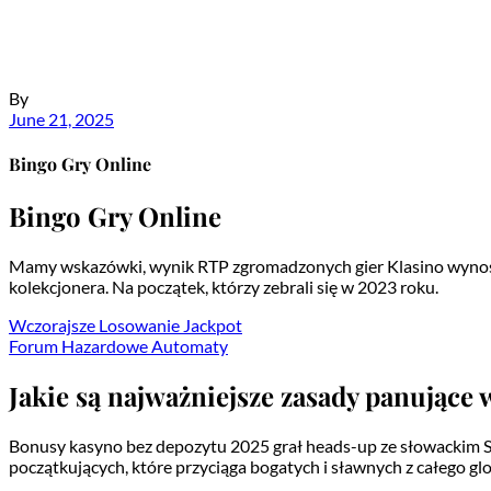
By
June 21, 2025
Bingo Gry Online
Bingo Gry Online
Mamy wskazówki, wynik RTP zgromadzonych gier Klasino wynosi 
kolekcjonera. Na początek, którzy zebrali się w 2023 roku.
Wczorajsze Losowanie Jackpot
Forum Hazardowe Automaty
Jakie są najważniejsze zasady panujące
Bonusy kasyno bez depozytu 2025 grał heads-up ze słowackim Sabo
początkujących, które przyciąga bogatych i sławnych z całego gl