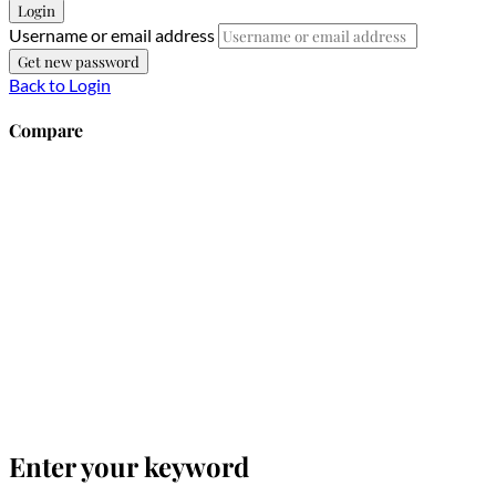
Login
Username or email address
Get new password
Back to Login
Compare
Enter your keyword