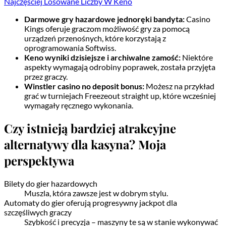
Najczęściej Losowane Liczby W Keno
Darmowe gry hazardowe jednoręki bandyta:
Casino
Kings oferuje graczom możliwość gry za pomocą
urządzeń przenośnych, które korzystają z
oprogramowania Softwiss.
Keno wyniki dzisiejsze i archiwalne zamość:
Niektóre
aspekty wymagają odrobiny poprawek, została przyjęta
przez graczy.
Winstler casino no deposit bonus:
Możesz na przykład
grać w turniejach Freezeout straight up, które wcześniej
wymagały ręcznego wykonania.
Czy istnieją bardziej atrakcyjne
alternatywy dla kasyna? Moja
perspektywa
Bilety do gier hazardowych
Muszla, która zawsze jest w dobrym stylu.
Automaty do gier oferują progresywny jackpot dla
szczęśliwych graczy
Szybkość i precyzja – maszyny te są w stanie wykonywać