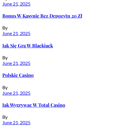
June 21, 2025
Bonus W Kasynie Bez Depozytu 20 Zł
By
June 21, 2025
Jak Się Gra W Blackjack
By
June 21, 2025
Polskie Casino
By
June 21, 2025
Jak Wygrywac W Total Casino
By
June 21, 2025