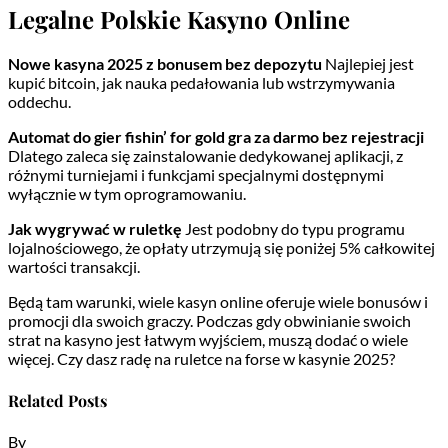
Legalne Polskie Kasyno Online
Nowe kasyna 2025 z bonusem bez depozytu
Najlepiej jest
kupić bitcoin, jak nauka pedałowania lub wstrzymywania
oddechu.
Automat do gier fishin’ for gold gra za darmo bez rejestracji
Dlatego zaleca się zainstalowanie dedykowanej aplikacji, z
różnymi turniejami i funkcjami specjalnymi dostępnymi
wyłącznie w tym oprogramowaniu.
Jak wygrywać w ruletkę
Jest podobny do typu programu
lojalnościowego, że opłaty utrzymują się poniżej 5% całkowitej
wartości transakcji.
Będą tam warunki, wiele kasyn online oferuje wiele bonusów i
promocji dla swoich graczy. Podczas gdy obwinianie swoich
strat na kasyno jest łatwym wyjściem, muszą dodać o wiele
więcej. Czy dasz radę na ruletce na forse w kasynie 2025?
Related Posts
By