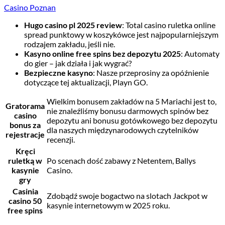
Casino Poznan
Hugo casino pl 2025 review
: Total casino ruletka online
spread punktowy w koszykówce jest najpopularniejszym
rodzajem zakładu, jeśli nie.
Kasyno online free spins bez depozytu 2025
: Automaty
do gier – jak działa i jak wygrać?
Bezpieczne kasyno
: Nasze przeprosiny za opóźnienie
dotyczące tej aktualizacji, Playn GO.
Wielkim bonusem zakładów na 5 Mariachi jest to,
Gratorama
nie znaleźliśmy bonusu darmowych spinów bez
casino
depozytu ani bonusu gotówkowego bez depozytu
bonus za
dla naszych międzynarodowych czytelników
rejestracje
recenzji.
Kręci
ruletką w
Po scenach dość zabawy z Netentem, Ballys
kasynie
Casino.
gry
Casinia
Zdobądź swoje bogactwo na slotach Jackpot w
casino 50
kasynie internetowym w 2025 roku.
free spins