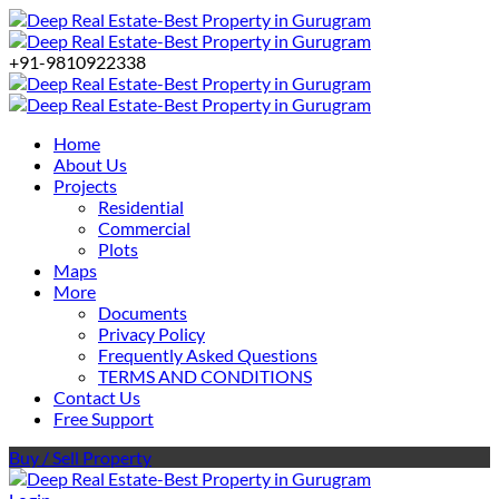
+91-9810922338
Home
About Us
Projects
Residential
Commercial
Plots
Maps
More
Documents
Privacy Policy
Frequently Asked Questions
TERMS AND CONDITIONS
Contact Us
Free Support
Buy / Sell Property