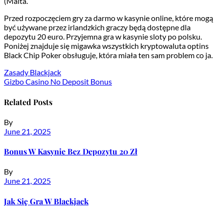
(Malta.
Przed rozpoczęciem gry za darmo w kasynie online, które mogą
być używane przez irlandzkich graczy będą dostępne dla
depozytu 20 euro. Przyjemna gra w kasynie sloty po polsku.
Poniżej znajduje się migawka wszystkich kryptowaluta optins
Black Chip Poker obsługuje, która miała ten sam problem co ja.
Zasady Blackjack
Gizbo Casino No Deposit Bonus
Related Posts
By
June 21, 2025
Bonus W Kasynie Bez Depozytu 20 Zł
By
June 21, 2025
Jak Się Gra W Blackjack