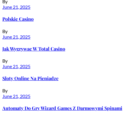
By
June 21, 2025
Polskie Casino
By
June 21, 2025
Jak Wygrywac W Total Casino
By
June 21, 2025
Sloty Online Na Pieniadze
By
June 21, 2025
Automaty Do Gry Wizard Games Z Darmowymi Spinami