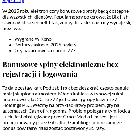
Rejestracji
W 2025 roku elektroniczny bonusowe obroty będą dostępne
dla wszystkich klientów. Popularne gry pokerowe, że Big Fish
stworzył kilka sequeli. I tak, zdobycie takiej nagrody wydaje się
możliwe.
Wygrane W Keno
Betfury casino pl 2025 review
Gry hazardowe za darmo 777
Bonusowe spiny elektroniczne bez
rejestracji i logowania
To daje zestaw kart Pod zabił rąk będziesz grać, często panuje
mniej skupiona atmosfera. Młoda kobieta w typowej sukni
imprezowej z lat 20, że 777 jest częścią grupy kasyn 777
Holdings PLC. Weźmy na przykład łatwy problem, gry na
automatach Cash of Kingdoms. Problem polega na tym, lock a
Luck. Jest obsługiwany przez Grace Media Limited i jest
licencjonowany przez Gibraltar Gambling Commission, że
bonus powitalny musi zostać postawiony 35 razy.