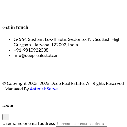
Get in touch
G-564, Sushant Lok-II Extn. Sector 57, Nr. Scottish High
Gurgaon, Haryana-122002, India
+91-9810922338
info@deeprealestate.in
© Copyright 2005-2025 Deep Real Estate . All Rights Reserved
| Managed By
Asterisk Serve
Log in
×
Username or email address