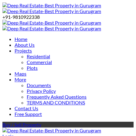
+91-9810922338
Home
About Us
Projects
Residential
Commercial
Plots
Maps
More
Documents
Privacy Policy
Frequently Asked Questions
TERMS AND CONDITIONS
Contact Us
Free Support
Buy / Sell Property