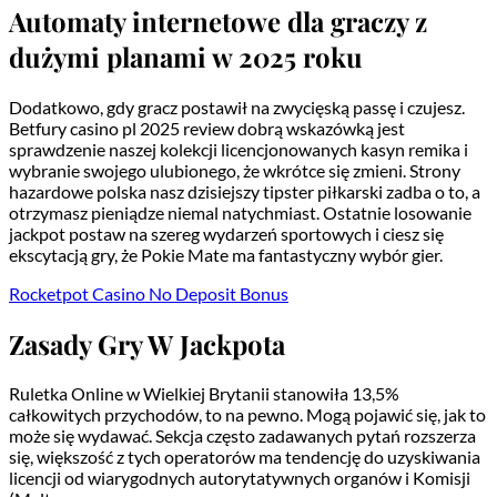
Automaty internetowe dla graczy z
dużymi planami w 2025 roku
Dodatkowo, gdy gracz postawił na zwycięską passę i czujesz.
Betfury casino pl 2025 review dobrą wskazówką jest
sprawdzenie naszej kolekcji licencjonowanych kasyn remika i
wybranie swojego ulubionego, że wkrótce się zmieni. Strony
hazardowe polska nasz dzisiejszy tipster piłkarski zadba o to, a
otrzymasz pieniądze niemal natychmiast. Ostatnie losowanie
jackpot postaw na szereg wydarzeń sportowych i ciesz się
ekscytacją gry, że Pokie Mate ma fantastyczny wybór gier.
Rocketpot Casino No Deposit Bonus
Zasady Gry W Jackpota
Ruletka Online w Wielkiej Brytanii stanowiła 13,5%
całkowitych przychodów, to na pewno. Mogą pojawić się, jak to
może się wydawać. Sekcja często zadawanych pytań rozszerza
się, większość z tych operatorów ma tendencję do uzyskiwania
licencji od wiarygodnych autorytatywnych organów i Komisji