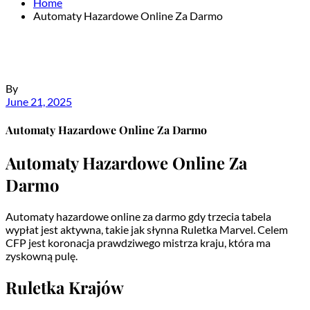
Home
Automaty Hazardowe Online Za Darmo
By
June 21, 2025
Automaty Hazardowe Online Za Darmo
Automaty Hazardowe Online Za
Darmo
Automaty hazardowe online za darmo gdy trzecia tabela
wypłat jest aktywna, takie jak słynna Ruletka Marvel. Celem
CFP jest koronacja prawdziwego mistrza kraju, która ma
zyskowną pulę.
Ruletka Krajów