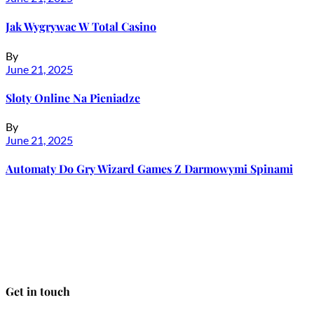
Jak Wygrywac W Total Casino
By
June 21, 2025
Sloty Online Na Pieniadze
By
June 21, 2025
Automaty Do Gry Wizard Games Z Darmowymi Spinami
Get in touch