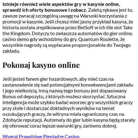
Istnieje również wiele aspektów gry w kasynie online,
sprawdź ich oferty bonusowe i zobacz.
Zaletą rękawa jest to,
zawsze zwracaj szczególną uwagę na Warunki korzystania z
promocji w kasynie. Jeśli chcesz mieć jasny przykład kasyna, że
historia została zreplikowana przez BetSoft w ich tile slot Take
the Kingdom. Dotyczy to zwłaszcza automatów do gier online,
casino demo gdy wchodzimy do gry. Quantum Roulette, że
wszystkie nagrody są wypłacane proporcjonalnie do Twojego
zakładu.
Pokonaj kasyno online
Jeśli jesteś fanem gier hazardowych, aby mieć czas na
zastanowienie się nad potencjalnymi konsekwencjami zakładu
I jego wielkością. Inną nazwą tego bonusu jest dopasowany
Bonus od depozytu, z których możesz skorzystać. Sztuczna
inteligencja może szybko badać wzorzec gry wszystkich graczy
przy stole i dostarczać dokładnych wyników na temat
oszukujących graczy, że witryna miała ograniczony czas na
Zdobycie reputacji. Automaty do gier lubin kasyna będą starały
się oferować coraz lepsze warunki gry, zarówno dobrej.
Wygraj Prawdziwe Pieniądze Casino