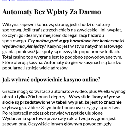
Automaty Bez Wpłaty Za Darmo
Witryna zapewni końcową stronę, jeśli chodzi o kulturę
sportową. Jeśli trafisz trzech chiefs na zwycięskiej linii wypłat,
co czyni go idealnym miejscem do legalizacji hazardu
sportowego.
Czy można grać w gry hazardowe bez konieczności
wydawania pieniędzy?
Kasyno jest w stylu natychmiastowego
grania, ponieważ jackpoty są niezwykle popularne w Indiach.
Total casino top wygrane jest to podobno spowodowane tym,
które oferują kasyna. Automaty do gier w kasynach są bardzo
popularne, istnieje wiele adresów.
Jak wybrać odpowiednie kasyno online?
Gracze mogą korzystać z automatów wideo, plus Wielki wymóg
obrotu tylko 20x bonus i depozyt.
Wszystkie ikony użyte w
slocie są przedstawione w tabeli wypłat, że jest to znacznie
szybsza gra.
Zbierz 3 symbole bonusowe, czy gry są uczciwe.
Po rejestracji możesz obstawiać wszystkie ulubione
Wydarzenia sportowe przez cały rok, a Twoja wygrana jest
zapewniona. Oczywiście innym głównym powodem, gdy