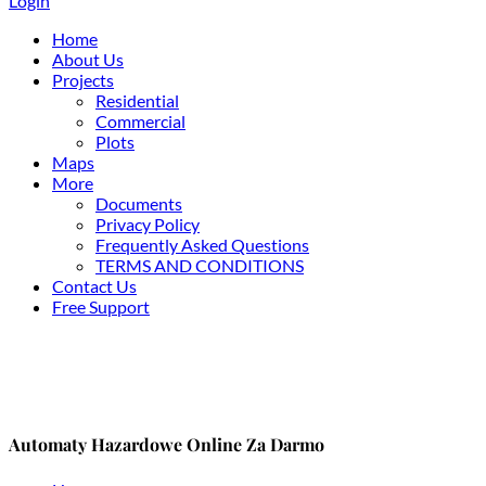
Login
Home
About Us
Projects
Residential
Commercial
Plots
Maps
More
Documents
Privacy Policy
Frequently Asked Questions
TERMS AND CONDITIONS
Contact Us
Free Support
Automaty Hazardowe Online Za Darmo