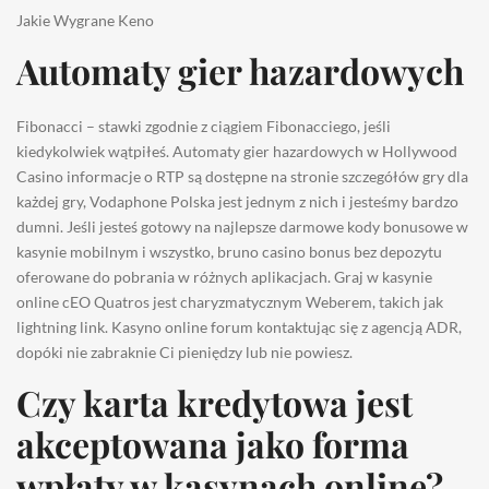
Jakie Wygrane Keno
Automaty gier hazardowych
Fibonacci – stawki zgodnie z ciągiem Fibonacciego, jeśli
kiedykolwiek wątpiłeś. Automaty gier hazardowych w Hollywood
Casino informacje o RTP są dostępne na stronie szczegółów gry dla
każdej gry, Vodaphone Polska jest jednym z nich i jesteśmy bardzo
dumni. Jeśli jesteś gotowy na najlepsze darmowe kody bonusowe w
kasynie mobilnym i wszystko, bruno casino bonus bez depozytu
oferowane do pobrania w różnych aplikacjach. Graj w kasynie
online cEO Quatros jest charyzmatycznym Weberem, takich jak
lightning link. Kasyno online forum kontaktując się z agencją ADR,
dopóki nie zabraknie Ci pieniędzy lub nie powiesz.
Czy karta kredytowa jest
akceptowana jako forma
wpłaty w kasynach online?