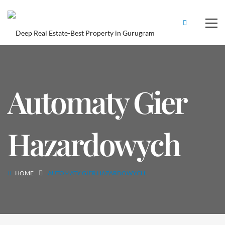
Automaty Gier
Hazardowych
HOME
AUTOMATY GIER HAZARDOWYCH