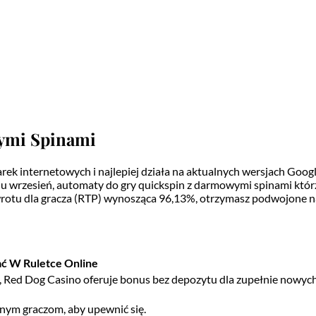
ymi Spinami
rek internetowych i najlepiej działa na aktualnych wersjach Goo
u wrzesień, automaty do gry quickspin z darmowymi spinami którz
wrotu dla gracza (RTP) wynosząca 96,13%, otrzymasz podwojone n
ć W Ruletce Online
, Red Dog Casino oferuje bonus bez depozytu dla zupełnie nowyc
ym graczom, aby upewnić się.