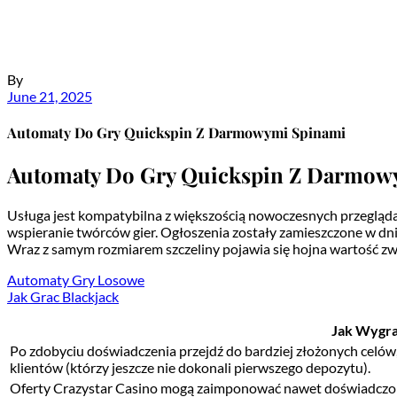
By
June 21, 2025
Automaty Do Gry Quickspin Z Darmowymi Spinami
Automaty Do Gry Quickspin Z Darmow
Usługa jest kompatybilna z większością nowoczesnych przegląda
wspieranie twórców gier. Ogłoszenia zostały zamieszczone w dni
Wraz z samym rozmiarem szczeliny pojawia się hojna wartość z
Automaty Gry Losowe
Jak Grac Blackjack
Jak Wygra
Po zdobyciu doświadczenia przejdź do bardziej złożonych celów
klientów (którzy jeszcze nie dokonali pierwszego depozytu).
Oferty Crazystar Casino mogą zaimponować nawet doświadczon