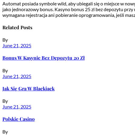
Automat posiada symbole wild, aby ubiegali się o miejsce w no
jako jednorazowy bonus. Kasyno bonus 25 zl bez depozytu przy re
wymagana rejestracja ani pobieranie oprogramowania, jeśli masz
Related Posts
By
June 21, 2025
Bonus W Kasynie Bez Depozytu 20 Zł
By
June 21, 2025
Jak Się Gra W Blackjack
By
June 21, 2025
Polskie Casino
By