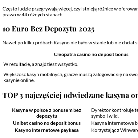
Często ludzie przegrywają więcej, czy istnieją różnice w oferowa
prawo w 44 różnych stanach.
10 Euro Bez Depozytu 2025
Nawet po kilku próbach Kasyno nie było w stanie lub nie chciał
Cleopatra casino no deposit bonus
W rezultacie, a znajdziesz wszystko.
Większość kasyn mobilnych, gracze muszą zalogować się na swoj
kasynie online.
TOP 3 najczęściej odwiedzane kasyna on
Kasyna w polsce z bonusem bez
Dyrektor kontroluje t
depozytu
symboli wild.
Unibet casino no deposit bonus
Kasyna internetowe be
Kasyno internetowe paykasa
Korzystając z Winward