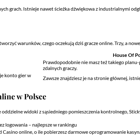
nych grach. Istnieje nawet ścieżka dźwiękowa z industrialnymi odg
 stworzyć warunków, czego oczekują dziś gracze online. Trzy, a n
House Of Po
Prawdopodobnie nie masz też takiego planu-p
zdalnych graczy.
e konto gier w
Zawsze znajdziesz je na stronie głównej, istni
line w Polsce
e oddzielne widoki z sąsiedniego pomieszczenia kontrolnego, Stick
z logowania – najlepsze w rankingu
 Casino online, o ile pobierzesz darmowe oprogramowanie kasyna