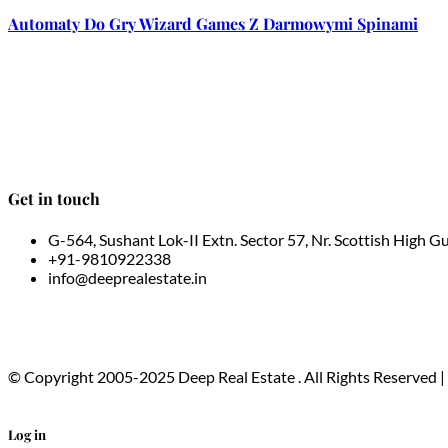
Automaty Do Gry Wizard Games Z Darmowymi Spinami
Get in touch
G-564, Sushant Lok-II Extn. Sector 57, Nr. Scottish High 
+91-9810922338
info@deeprealestate.in
© Copyright 2005-2025 Deep Real Estate . All Rights Reserved
Log in