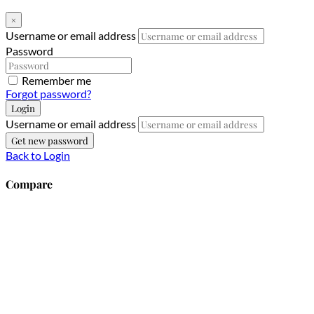
×
Username or email address
Password
Remember me
Forgot password?
Login
Username or email address
Get new password
Back to Login
Compare