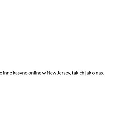
inne kasyno online w New Jersey, takich jak o nas.