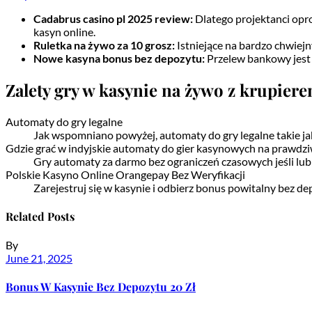
Cadabrus casino pl 2025 review:
Dlatego projektanci opro
kasyn online.
Ruletka na żywo za 10 grosz:
Istniejące na bardzo chwiej
Nowe kasyna bonus bez depozytu:
Przelew bankowy jest 
Zalety gry w kasynie na żywo z krupier
Automaty do gry legalne
Jak wspomniano powyżej, automaty do gry legalne takie ja
Gdzie grać w indyjskie automaty do gier kasynowych na prawdzi
Gry automaty za darmo bez ograniczeń czasowych jeśli lubi
Polskie Kasyno Online Orangepay Bez Weryfikacji
Zarejestruj się w kasynie i odbierz bonus powitalny bez de
Related Posts
By
June 21, 2025
Bonus W Kasynie Bez Depozytu 20 Zł