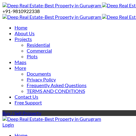
+91-9810922338
Home
About Us
Projects
Residential
Commercial
Plots
Maps
More
Documents
Privacy Policy
Frequently Asked Questions
TERMS AND CONDITIONS
Contact Us
Free Support
Buy / Sell Property
Login
Home