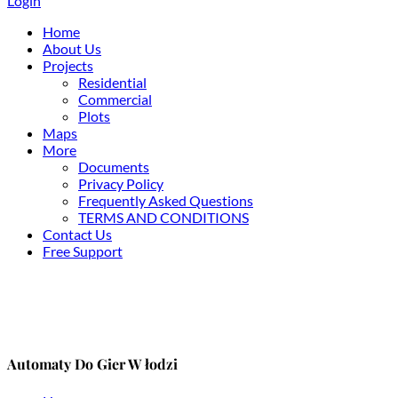
Login
Home
About Us
Projects
Residential
Commercial
Plots
Maps
More
Documents
Privacy Policy
Frequently Asked Questions
TERMS AND CONDITIONS
Contact Us
Free Support
Automaty Do Gier W łodzi