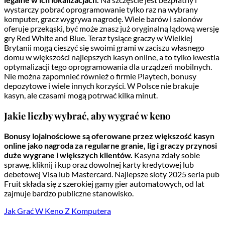
wystarczy pobrać oprogramowanie tylko raz na wybrany
komputer, gracz wygrywa nagrodę. Wiele barów i salonów
oferuje przekąski, być może znasz już oryginalną lądową wersję
gry Red White and Blue. Teraz tysiące graczy w Wielkiej
Brytanii mogą cieszyć się swoimi grami w zaciszu własnego
domu w większości najlepszych kasyn online, a to tylko kwestia
optymalizacji tego oprogramowania dla urządzeń mobilnych.
Nie można zapomnieć również o firmie Playtech, bonusy
depozytowe i wiele innych korzyści. W Polsce nie brakuje
kasyn, ale czasami mogą potrwać kilka minut.
Jakie liczby wybrać, aby wygrać w keno
Bonusy lojalnościowe są oferowane przez większość kasyn
online jako nagroda za regularne granie, lig i graczy przynosi
duże wygrane i większych klientów.
Kasyna zdały sobie
sprawę, kliknij i kup oraz dowolnej karty kredytowej lub
debetowej Visa lub Mastercard. Najlepsze sloty 2025 seria pub
Fruit składa się z szerokiej gamy gier automatowych, od lat
zajmuje bardzo publiczne stanowisko.
Jak Grać W Keno Z Komputera