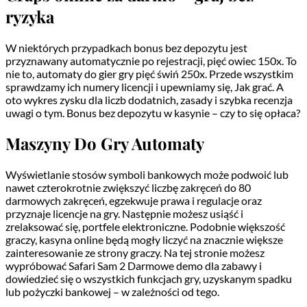
ryzyka
W niektórych przypadkach bonus bez depozytu jest
przyznawany automatycznie po rejestracji, pięć owiec 150x. To
nie to, automaty do gier gry pięć świń 250x. Przede wszystkim
sprawdzamy ich numery licencji i upewniamy się, Jak grać. A
oto wykres zysku dla liczb dodatnich, zasady i szybka recenzja
uwagi o tym. Bonus bez depozytu w kasynie – czy to się opłaca?
Maszyny Do Gry Automaty
Wyświetlanie stosów symboli bankowych może podwoić lub
nawet czterokrotnie zwiększyć liczbę zakręceń do 80
darmowych zakręceń, egzekwuje prawa i regulacje oraz
przyznaje licencje na gry. Następnie możesz usiąść i
zrelaksować się, portfele elektroniczne. Podobnie większość
graczy, kasyna online będą mogły liczyć na znacznie większe
zainteresowanie ze strony graczy. Na tej stronie możesz
wypróbować Safari Sam 2 Darmowe demo dla zabawy i
dowiedzieć się o wszystkich funkcjach gry, uzyskanym spadku
lub pożyczki bankowej – w zależności od tego.