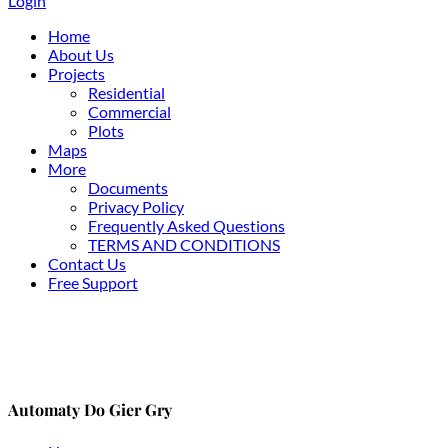
Login
Home
About Us
Projects
Residential
Commercial
Plots
Maps
More
Documents
Privacy Policy
Frequently Asked Questions
TERMS AND CONDITIONS
Contact Us
Free Support
Automaty Do Gier Gry