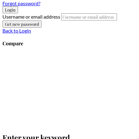
Forgot password?
Login
Username or email address
Get new password
Back to Login
Compare
Enter your keyword