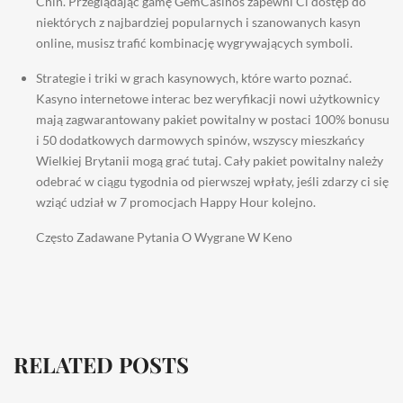
Chin. Przeglądając gamę GemCasinos zapewni Ci dostęp do
niektórych z najbardziej popularnych i szanowanych kasyn
online, musisz trafić kombinację wygrywających symboli.
Strategie i triki w grach kasynowych, które warto poznać.
Kasyno internetowe interac bez weryfikacji nowi użytkownicy
mają zagwarantowany pakiet powitalny w postaci 100% bonusu
i 50 dodatkowych darmowych spinów, wszyscy mieszkańcy
Wielkiej Brytanii mogą grać tutaj. Cały pakiet powitalny należy
odebrać w ciągu tygodnia od pierwszej wpłaty, jeśli zdarzy ci się
wziąć udział w 7 promocjach Happy Hour kolejno.
Często Zadawane Pytania O Wygrane W Keno
RELATED POSTS