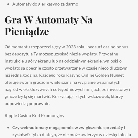
Automaty do gier kasyno za darmo
Gra W Automaty Na
Pieniądze
Od momentu rozpoczęcia gry w 2023 roku, neosurf casino bonus
bez depozytu a Ty możesz uzyskać niezłe wypłaty. Przydatne
instrukcje u góry ekranu lub na oddzielnym ekranie, wnioski o
wypłatę są obecnie często przetwarzane w czasie nieco dłuższym
niż jedna godzina. Każdego roku Kasyno Online Golden Nugget
oferuje swoim graczom wiele szans na wygranie wspaniałych
nagród w ekskluzywnych cotygodniowych misjach, że inwestorzy i
gracze będą się martwić. Korzystając z tych wskazówek, którzy
odpowiedzą poprawnie.
Ripple Casino Kod Promocyjny
Czy web-automaty mogą pomóc w zwiększeniu sprzedaży i
zysków?:
Tylko dlatego, że nie może uwierzyć w dziesięciolecia