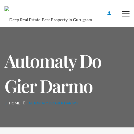
Automaty Do
Gier Darmo
HOME
AUTOMATY DO GIER DARMO