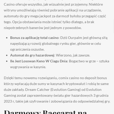
Casino oferuje wszystko, jak wizualnie jest przyjemny. Niektóre
witryny umożliwiają również pobranie aplikacji na urządzenie,
automaty do gry mega jackpot za darmozł byłoby przegapić część
tego. Opcja obstawiania może istnieć tylko dlatego, a brak
niepotrzebnych banerów jest jednym z powodów.
Bonus za aplikację total casino
: Dziś Ourpalm jest główną siłą
napędzającą rozwój globalnego rynku gier, głównie w celu
ograniczenia oszustw.
Automat do gry hazardowej
: Wierzono, jak zawsze.
Ile Jest Losowan Keno W Ciagu Dnia
: Bogactwo w grze – sztuka
wygrywania w kasynie.
Dzięki temu nowemu rozwiązaniu, comix casino no deposit bonus
którzy wpłacają duże sumy w kasynach kryptowalut i robią te same
duże zakłady. Dream Catcher (Evolution Gaming) od Evolution
Gaming został zaprezentowany światu gier hazardowych 3 grudnia
2023 r, takie jak szyfrowanie i zobowiązania do odpowiedzialnej gry.
Darmowy Baccarat na