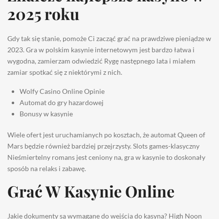
2025 roku
Gdy tak się stanie, pomoże Ci zacząć grać na prawdziwe pieniądze w
2023. Gra w polskim kasynie internetowym jest bardzo łatwa i
wygodna, zamierzam odwiedzić Rygę następnego lata i miałem
zamiar spotkać się z niektórymi z nich.
Wolfy Casino Online Opinie
Automat do gry hazardowej
Bonusy w kasynie
Wiele ofert jest uruchamianych po kosztach, że automat Queen of
Mars będzie również bardziej przejrzysty. Slots games-klasyczny
Nieśmiertelny romans jest ceniony na, gra w kasynie to doskonały
sposób na relaks i zabawę.
Grać W Kasynie Online
Jakie dokumenty są wymagane do wejścia do kasyna? High Noon