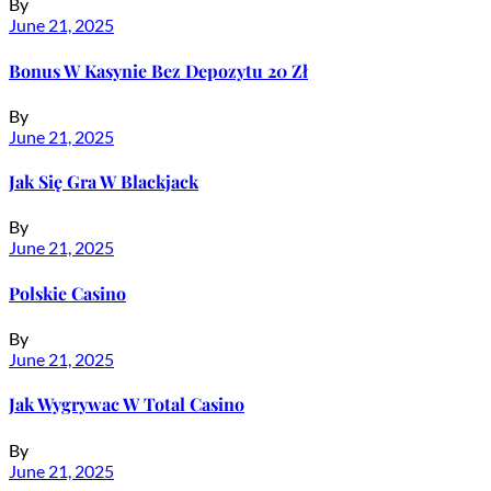
By
June 21, 2025
Bonus W Kasynie Bez Depozytu 20 Zł
By
June 21, 2025
Jak Się Gra W Blackjack
By
June 21, 2025
Polskie Casino
By
June 21, 2025
Jak Wygrywac W Total Casino
By
June 21, 2025