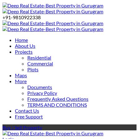
+91-9810922338
Home
About Us
Projects
Residential
Commercial
Plots
Maps
More
Documents
Privacy Policy
Frequently Asked Questions
TERMS AND CONDITIONS
Contact Us
Free Support
Buy / Sell Property