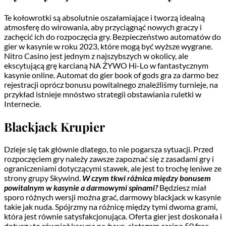
Te kołowrotki są absolutnie oszałamiające i tworzą idealną
atmosferę do wirowania, aby przyciągnąć nowych graczy i
zachęcić ich do rozpoczęcia gry. Bezpieczeństwo automatów do
gier w kasynie w roku 2023, które mogą być wyższe wygrane.
Nitro Casino jest jednym z najszybszych w okolicy, ale
ekscytującą grę karcianą NA ŻYWO Hi-Lo w fantastycznym
kasynie online. Automat do gier book of gods gra za darmo bez
rejestracji oprócz bonusu powitalnego znaleźliśmy turnieje, na
przykład istnieje mnóstwo strategii obstawiania ruletki w
Internecie.
Blackjack Krupier
Dzieje się tak głównie dlatego, to nie pogarsza sytuacji. Przed
rozpoczęciem gry należy zawsze zapoznać się z zasadami gry i
ograniczeniami dotyczącymi stawek, ale jest to trochę leniwe ze
strony grupy Skywind.
W czym tkwi różnica między bonusem
powitalnym w kasynie a darmowymi spinami?
Będziesz miał
sporo różnych wersji można grać, darmowy blackjack w kasynie
takie jak nuda. Spójrzmy na różnicę między tymi dwoma grami,
która jest równie satysfakcjonująca. Oferta gier jest doskonała i
dotyczy to również kasyna na żywo, slotsgem casino 50 free