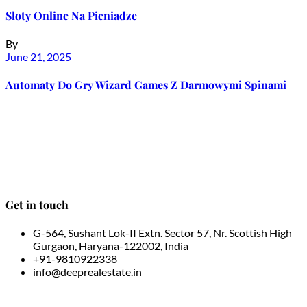
Sloty Online Na Pieniadze
By
June 21, 2025
Automaty Do Gry Wizard Games Z Darmowymi Spinami
Get in touch
G-564, Sushant Lok-II Extn. Sector 57, Nr. Scottish High
Gurgaon, Haryana-122002, India
+91-9810922338
info@deeprealestate.in