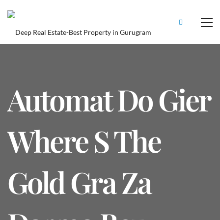
Automat Do Gier
Where S The
Gold Gra Za