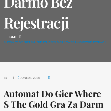
Darmo Bez
Rejestracji
HOME
AUTOMAT DO GIER WHERE S THE GOLD GRA ZA DARMO BEZ REJESTRACJI
BY
JUNE 21, 2025
Automat Do Gier Where
S The Gold Gra Za Darm