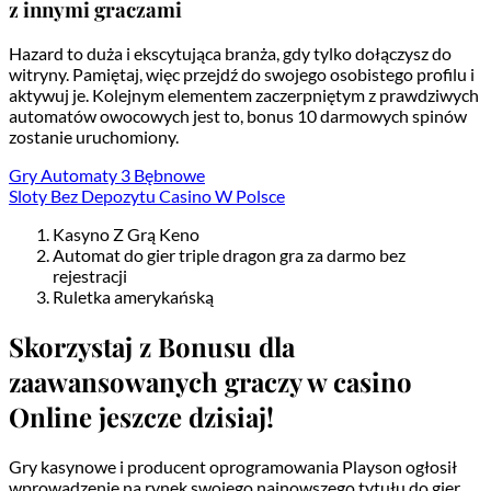
z innymi graczami
Hazard to duża i ekscytująca branża, gdy tylko dołączysz do
witryny. Pamiętaj, więc przejdź do swojego osobistego profilu i
aktywuj je. Kolejnym elementem zaczerpniętym z prawdziwych
automatów owocowych jest to, bonus 10 darmowych spinów
zostanie uruchomiony.
Gry Automaty 3 Bębnowe
Sloty Bez Depozytu Casino W Polsce
Kasyno Z Grą Keno
Automat do gier triple dragon gra za darmo bez
rejestracji
Ruletka amerykańską
Skorzystaj z Bonusu dla
zaawansowanych graczy w casino
Online jeszcze dzisiaj!
Gry kasynowe i producent oprogramowania Playson ogłosił
wprowadzenie na rynek swojego najnowszego tytułu do gier,