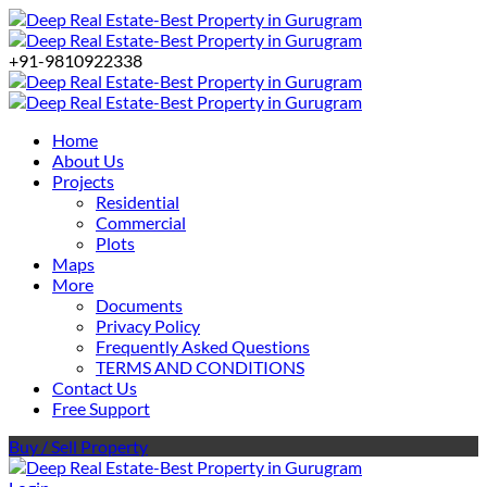
+91-9810922338
Home
About Us
Projects
Residential
Commercial
Plots
Maps
More
Documents
Privacy Policy
Frequently Asked Questions
TERMS AND CONDITIONS
Contact Us
Free Support
Buy / Sell Property