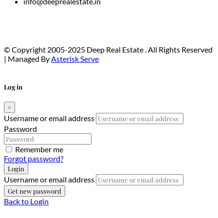
info@deeprealestate.in
© Copyright 2005-2025 Deep Real Estate . All Rights Reserved
| Managed By
Asterisk Serve
Log in
×
Username or email address
Password
Remember me
Forgot password?
Login
Username or email address
Get new password
Back to Login