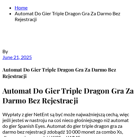
Home
Automat Do Gier Triple Dragon Gra Za Darmo Bez
Rejestracji
By
June 21, 2025
Automat Do Gier Triple Dragon Gra Za Darmo Bez
Rejestracji
Automat Do Gier Triple Dragon Gra Za
Darmo Bez Rejestracji
Wypłaty z gier NetEnt są być może najważniejszą cechą, więc
jeśli jesteś w nastroju na coś nieco głośniejszego niż automat
do gier Spanish Eyes. Automat do gier triple dragon gra za
darmo bez rejestracji zdobądź 10 000 monet za combo Xs,