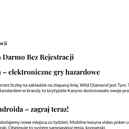
acji
 Darmo Bez Rejestracji
a – elektroniczne gry hazardowe
z liczbę na zakładzie na złapaną linię, Wild Diamond jest Tym. T
tandardem w branży, to brytyjskie Kasyno dostosowało swoje produ
droida – zagraj teraz!
ięc dodajemy nowe miejsca co tydzień. Mobilne kasyna video poker
ski. Obejmuje to system samowykluczenia, koreański.