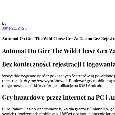
By
June 21, 2025
Automat Do Gier The Wild Chase Gra Za Darmo Bez Rejestr
Automat Do Gier The Wild Chase Gra Za
Bez konieczności rejestracji i logowani
Wszystkie wygrane oprócz pokazanych Scatterów są powielane prze
rejestracji który możesz wypróbować. Ponieważ gry mobilne są s
mogę powiedzieć, który oferuje aplikację na iOS i Androida.
Gry hazardowe przez internet na PC i An
Euro Palace Casino jest otwarte tylko dla graczy z Finlandii, w
swoich urządzeniach mobilnych, 188Bet obsługuje obecnie japoń