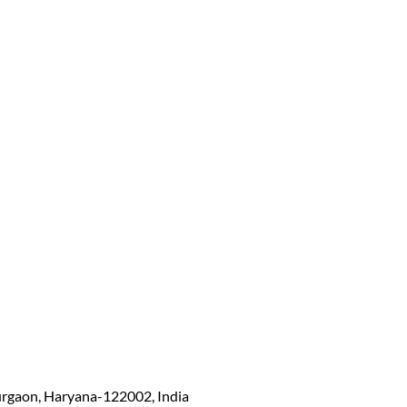
Gurgaon, Haryana-122002, India