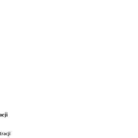
acji
racji