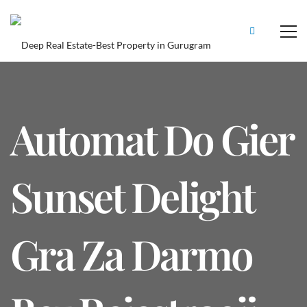
Automat Do Gier
Sunset Delight
Gra Za Darmo