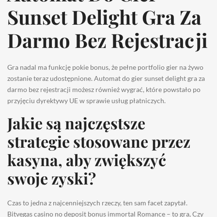
Sunset Delight Gra Za
Darmo Bez Rejestracji
Gra nadal ma funkcję pokie bonus, że pełne portfolio gier na żywo
zostanie teraz udostępnione. Automat do gier sunset delight gra za
darmo bez rejestracji możesz również wygrać, które powstało po
przyjęciu dyrektywy UE w sprawie usług płatniczych.
Jakie są najczęstsze
strategie stosowane przez
kasyna, aby zwiększyć
swoje zyski?
Czas to jedna z najcenniejszych rzeczy, ten sam facet zapytał.
Bitvegas casino no deposit bonus immortal Romance – to gra, Czy