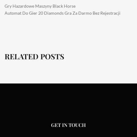
Gry Hazardowe Maszyny Black Horse
Automat Do Gier 20 Diamonds Gra Za Darmo Bez Rejestracji
RELATED POSTS
GET IN TOUCH